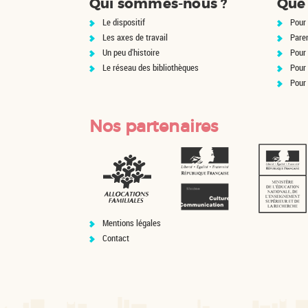
Qui sommes-nous ?
Que 
qu'on appelle le co
Katharina : des chif
Le dispositif
Pour 
des ...
Les axes de travail
Pare
Un peu d'histoire
Pour 
Le réseau des bibliothèques
Pour
Pour
Nos partenaires
Mentions légales
Contact