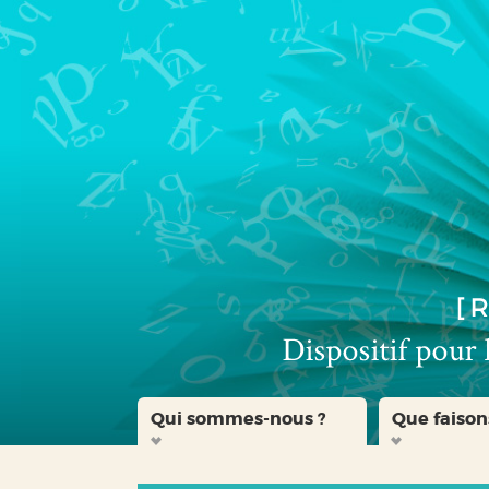
Aller
Aller
Aller
au
au
à
menu
contenu
la
recherche
Qui sommes-nous ?
Que faison