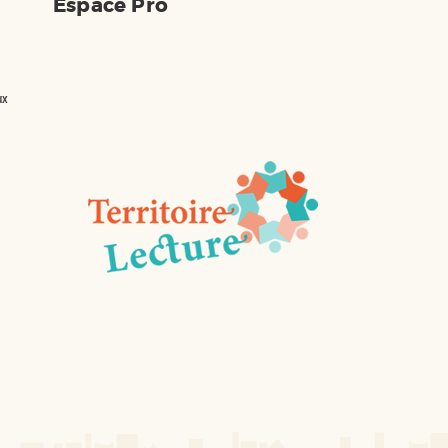
Espace Pro
son vivant, elle enquête
sur ce reclus. De son côté,
son p...
ux