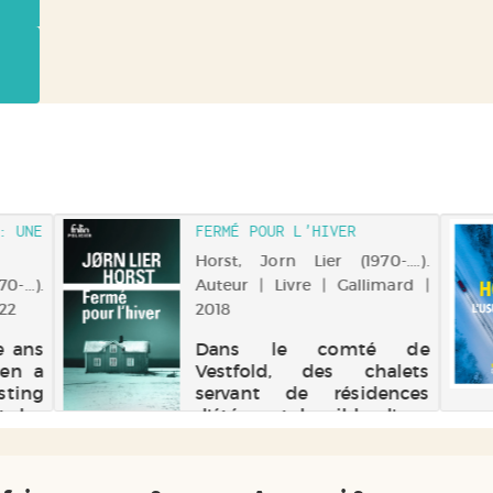
: UNE
FERMÉ POUR L'HIVER
Horst, Jorn Lier (1970-....).
-...).
Auteur | Livre | Gallimard |
022
2018
e ans
Dans le comté de
gen a
Vestfold, des chalets
sting
servant de résidences
t les
d'été sont la cible d'une
r non
série de cambriolages
e n'a
pendant la basse saison.
er ce
Dans celui d'un célèbre