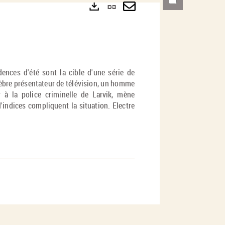
Lien
permanent
Envoyer
Exports
(Nouvelle
par
fenêtre)
mail
ences d'été sont la cible d'une série de
lèbre présentateur de télévision, un homme
 à la police criminelle de Larvik, mène
d'indices compliquent la situation. Electre