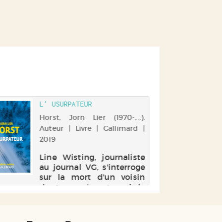
L' USURPATEUR
Horst, Jorn Lier (1970-....).
Auteur | Livre | Gallimard |
2019
Line Wisting, journaliste
au journal VG, s'interroge
sur la mort d'un voisin
dont on n'a retrouvé le
corps que quatre mois
après le décès. A défaut
de s'en être souciée de