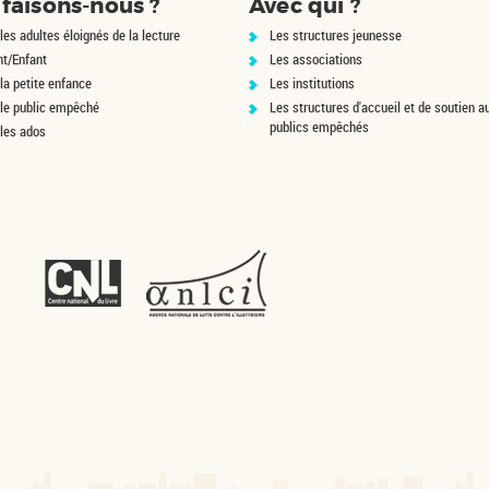
faisons-nous ?
Avec qui ?
de de
présentateur de
fres,
télévision, un homme
les adultes éloignés de la lecture
Les structures jeunesse
cagoulé est retrouvé mort.
nt/Enfant
Les associations
William ...
la petite enfance
Les institutions
 le public empêché
Les structures d'accueil et de soutien a
publics empêchés
 les ados