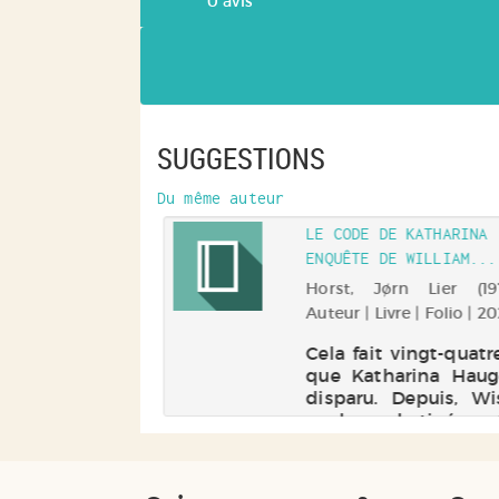
0
avis
SUGGESTIONS
Du même auteur
LE CODE DE KATHARINA 
ENQUÊTE DE WILLIAM...
Horst, Jørn Lier (1970
Auteur | Livre | Folio | 2
Cela fait vingt-quatr
que Katharina Hau
disparu. Depuis, Wi
explore obstinémen
archives de ce dossie
élucidé. Et personn
jamais pu déchiffr