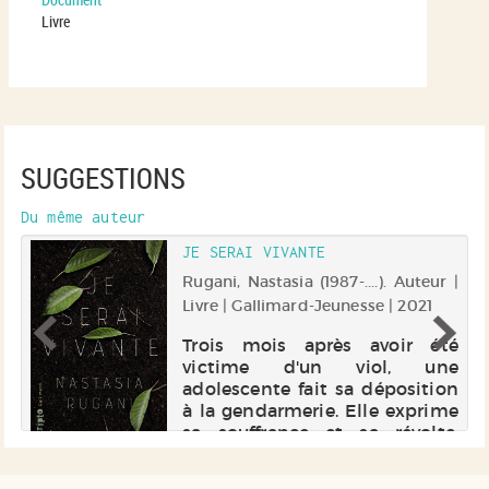
Livre
SUGGESTIONS
Du même auteur
JE SERAI VIVANTE
Rugani, Nastasia (1987-....). Auteur |
 |
Livre | Gallimard-Jeunesse | 2021
Trois mois après avoir été
victime d'un viol, une
te
adolescente fait sa déposition
t
à la gendarmerie. Elle exprime
e
sa souffrance et sa révolte.
es
Electre 2021
va
e.