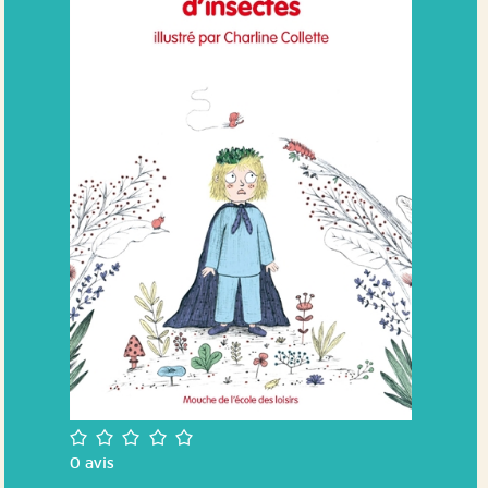
/5
0
avis