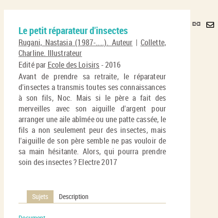
Lie
Le petit réparateur d'insectes
per
En
(No
Rugani, Nastasia (1987-....). Auteur
|
Collette,
pa
fenê
Charline. Illustrateur
ma
Edité par
Ecole des Loisirs
- 2016
Avant de prendre sa retraite, le réparateur
d'insectes a transmis toutes ses connaissances
à son fils, Noc. Mais si le père a fait des
merveilles avec son aiguille d'argent pour
arranger une aile abîmée ou une patte cassée, le
fils a non seulement peur des insectes, mais
l'aiguille de son père semble ne pas vouloir de
sa main hésitante. Alors, qui pourra prendre
soin des insectes ? Electre 2017
Sujets
Description
Document