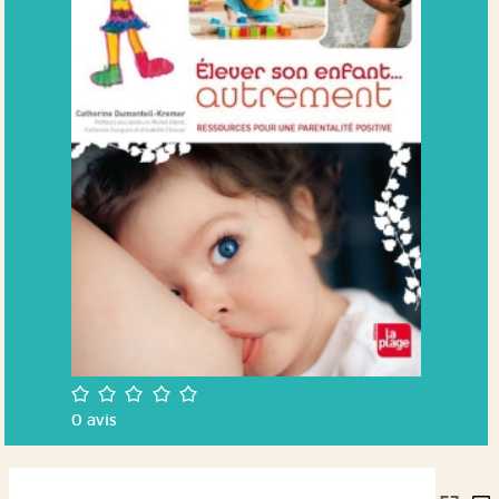
/5
0
avis
Lie