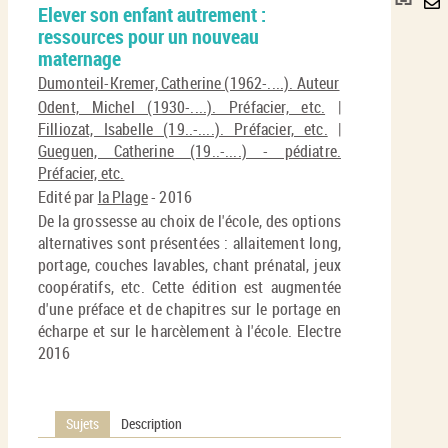
Elever son enfant autrement :
per
En
ressources pour un nouveau
(No
pa
maternage
fenê
ma
Dumonteil-Kremer, Catherine (1962-....). Auteur
Odent, Michel (1930-....). Préfacier, etc.
|
Filliozat, Isabelle (19..-....). Préfacier, etc.
|
Gueguen, Catherine (19..-....) - pédiatre.
Préfacier, etc.
Edité par
la Plage
- 2016
De la grossesse au choix de l'école, des options
alternatives sont présentées : allaitement long,
portage, couches lavables, chant prénatal, jeux
coopératifs, etc. Cette édition est augmentée
d'une préface et de chapitres sur le portage en
écharpe et sur le harcèlement à l'école. Electre
2016
Sujets
Description