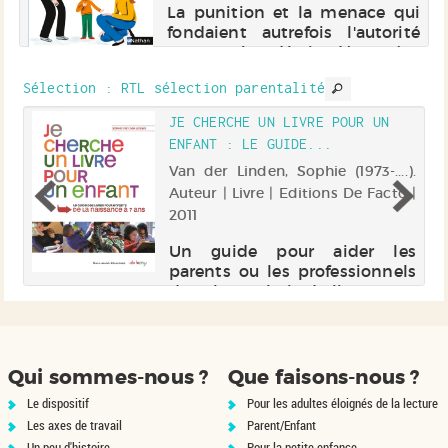
,
La punition et la menace qui
s
fondaient autrefois l'autorité
et
sont aujourd'hui dénoncées
au
par tous les grands penseurs
Sélection
: RTL sélection parentalité
ur
de l'éducation. Cela signifie-t-il
ui
pour autant que nous devons
LA
JE CHERCHE UN LIVRE POUR UN
:
abandonner le terrain et
ENFANT : LE GUIDE...
,
démissionner de notre rôle...
 |
Van der Linden, Sophie (1973-....).
Auteur | Livre | Editions De Facto |
2011
es
r
Un guide pour aider les
la
parents ou les professionnels
nt
dans leurs choix de livres pour
er
les enfants. 550 titres sont
é,
sélectionnés et sont
de
accompagnés de conseils sur
la lecture des enfants, des
Qui sommes-nous ?
Que faisons-nous ?
éclairages sur des
Le dispositif
Pour les adultes éloignés de la lecture
thématiques particu...
Les axes de travail
Parent/Enfant
Un peu d'histoire
Pour la petite enfance