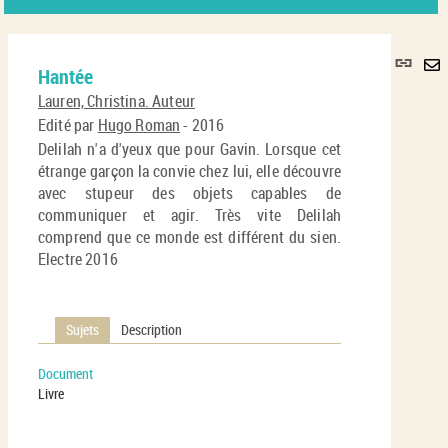
Lie
Hantée
per
En
(No
Lauren, Christina. Auteur
pa
fenê
Edité par
Hugo Roman
- 2016
ma
Delilah n'a d'yeux que pour Gavin. Lorsque cet
étrange garçon la convie chez lui, elle découvre
avec stupeur des objets capables de
communiquer et agir. Très vite Delilah
comprend que ce monde est différent du sien.
Electre 2016
Sujets
Description
Document
Livre