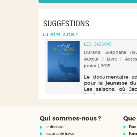
SUGGESTIONS
Du même auteur
LES SAISONS
Durand, Stéphane (1970-
Auteur | Livre | Acte
junior | 2015
Le documentaire a
pour la jeunesse du
Les saisons, où Ja
Perrin retrace 15.00
d'histoire de la natu
Europe. Avec 
photographies extr
Qui sommes-nous ?
Que 
du long métrage. El
2016
Le dispositif
Pour 
Les axes de travail
Pare