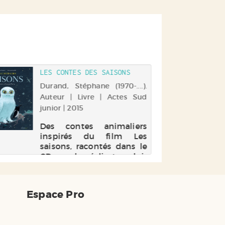
LES CONTES DES SAISONS
Durand, Stéphane (1970-....).
Auteur | Livre | Actes Sud
junior | 2015
Des contes animaliers
inspirés du film Les
saisons, racontés dans le
CD par le réalisateur lui-
même. Ces histoires
évoquent l'histoire
naturelle du continent
Espace Pro
européen durant 15.000
ans. Electre 2016