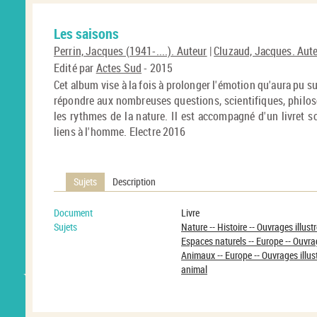
Les saisons
Perrin, Jacques (1941-....). Auteur
|
Cluzaud, Jacques. Aut
Edité par
Actes Sud
- 2015
Cet album vise à la fois à prolonger l'émotion qu'aura pu sus
répondre aux nombreuses questions, scientifiques, philos
les rythmes de la nature. Il est accompagné d'un livret sc
liens à l'homme. Electre 2016
Sujets
Description
Document
Livre
Sujets
Nature -- Histoire -- Ouvrages illust
Espaces naturels -- Europe -- Ouvrag
Animaux -- Europe -- Ouvrages illus
animal