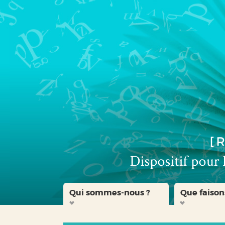
Aller
Aller
Aller
au
au
à
menu
contenu
la
recherche
Qui sommes-nous ?
Que faison