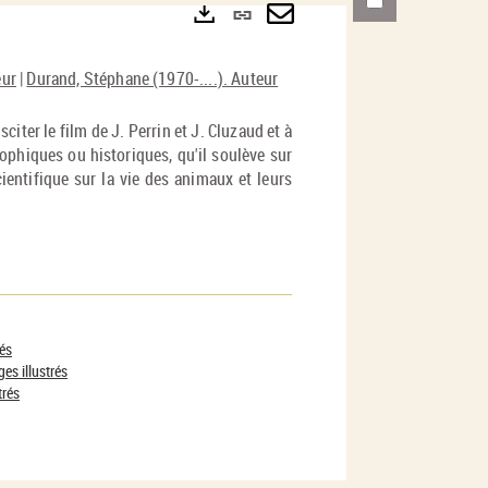
Lien
permanent
Envoyer
Exports
eur
|
Durand, Stéphane (1970-....). Auteur
(Nouvelle
par
fenêtre)
mail
citer le film de J. Perrin et J. Cluzaud et à
ophiques ou historiques, qu'il soulève sur
ientifique sur la vie des animaux et leurs
rés
es illustrés
trés