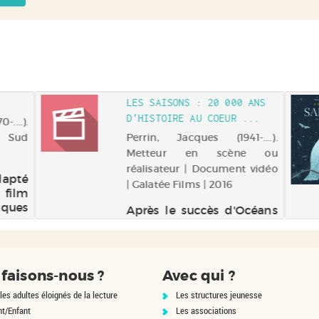
LES SAISONS : 20 000 ANS
D'HISTOIRE AU COEUR ...
....).
s Sud
Perrin, Jacques (1941-....).
Metteur en scène ou
réalisateur | Document vidéo
dapté
| Galatée Films | 2016
 film
cques
Après le succès d'Océans
0 ans
et du Peuple migrateur,
re en
Jacques Perrin et Jacques
des
Cluzaud nous emmènent
aites
au cœur des forêts
faisons-nous ?
Avec qui ?
ectre
sauvages pour un sublime
les adultes éloignés de la lecture
voyage à travers le temps.
Les structures jeunesse
Ce film nous invite à
nt/Enfant
Les associations