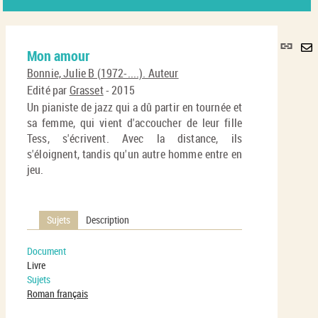
Lie
Mon amour
per
En
(No
Bonnie, Julie B (1972-....). Auteur
pa
fenê
Edité par
Grasset
- 2015
ma
Un pianiste de jazz qui a dû partir en tournée et
sa femme, qui vient d'accoucher de leur fille
Tess, s'écrivent. Avec la distance, ils
s'éloignent, tandis qu'un autre homme entre en
jeu.
Sujets
Description
Document
Livre
Sujets
Roman français