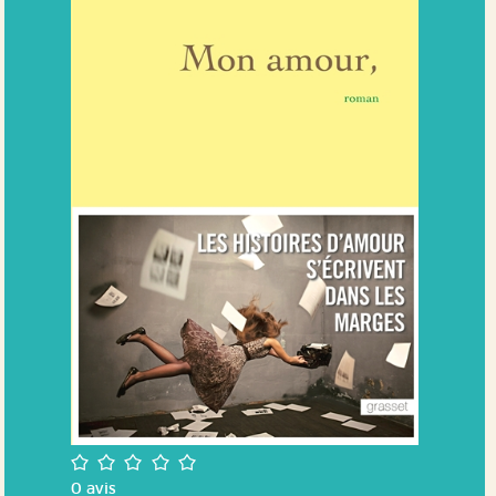
/5
0
avis