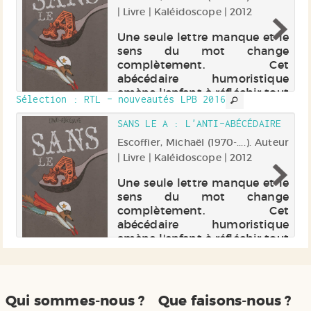
| Livre | Kaléidoscope | 2012
de
Une seule lettre manque et le
au
sens du mot change
s,
complètement. Cet
de
abécédaire humoristique
ré
amène l'enfant à réfléchir tout
Sélection
: RTL - nouveautés LPB 2016
de
en lui apprenant à lire.
de
IE
SANS LE A : L'ANTI-ABÉCÉDAIRE
es
r |
Escoffier, Michaël (1970-....). Auteur
..
| Livre | Kaléidoscope | 2012
de
Une seule lettre manque et le
au
sens du mot change
s,
complètement. Cet
de
abécédaire humoristique
ré
amène l'enfant à réfléchir tout
de
en lui apprenant à lire.
de
es
..
Qui sommes-nous ?
Que faisons-nous ?