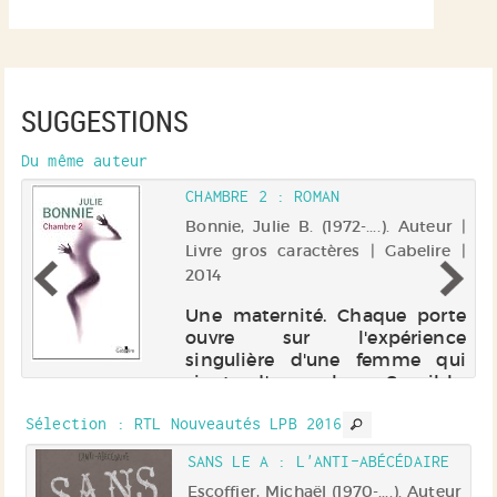
SUGGESTIONS
Du même auteur
CHAMBRE 2 : ROMAN
 |
Bonnie, Julie B. (1972-....). Auteur |
Livre gros caractères | Gabelire |
2014
e
us
Une maternité. Chaque porte
e
ouvre sur l'expérience
on
singulière d'une femme qui
ie
vient d'accoucher. Sensible,
es
vulnérable, Béatrice, qui
nt
Sélection
: RTL Nouveautés LPB 2016
travaille là, reçoit de plein
an
fouet ces moments extrêmes.
IE
SANS LE A : L'ANTI-ABÉCÉDAIRE
Les chambres 2 et 4 ou encore
7 et 12 r...
r |
Escoffier, Michaël (1970-....). Auteur