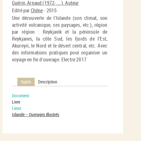
(No
Guérin, Arnaud (1972-....). Auteur
pa
fenê
Edité par
Chêne
- 2015
ma
Une découverte de l'Islande (son climat, son
activité volcanique, ses paysages, etc.), région
par région : Reykjavik et la péninsule de
Reykjanes, la côte Sud, les fjords de l'Est,
Akureyri, le Nord et le désert central, etc. Avec
des informations pratiques pour organiser un
voyage en fin d'ouvrage. Electre 2017
Sujets
Description
Document
Livre
Lieux
Islande -- Ouvrages illustrés