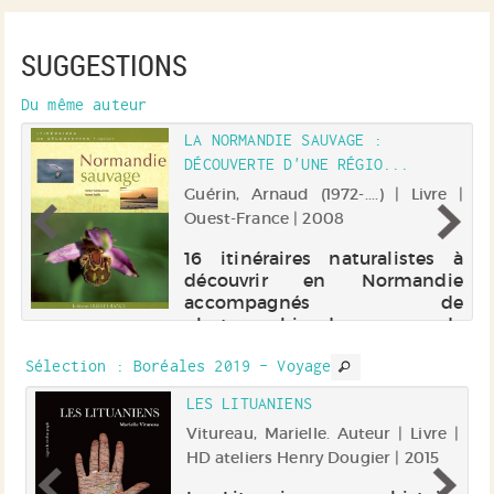
SUGGESTIONS
Du même auteur
LA NORMANDIE SAUVAGE :
DÉCOUVERTE D'UNE RÉGIO...
Guérin, Arnaud (1972-....) | Livre |
Ouest-France | 2008
16 itinéraires naturalistes à
découvrir en Normandie
accompagnés de
photographies de paysages, de
la faune, de la flore, du littoral
Sélection
: Boréales 2019 - Voyage
et du bocage et de cartes
détaillées.
LES LITUANIENS
Vitureau, Marielle. Auteur | Livre |
r |
HD ateliers Henry Dougier | 2015