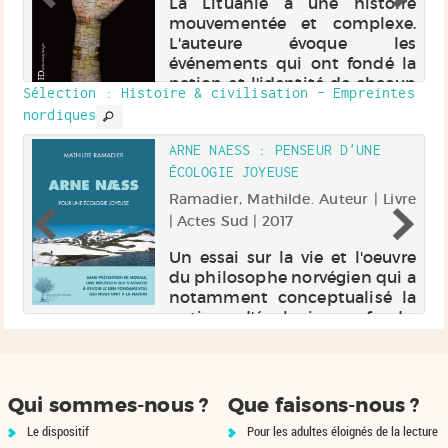
La Lituanie a une histoire
mouvementée et complexe.
nd
L'auteure évoque les
es
événements qui ont fondé la
de
nation et l'identité de chacun
la
Sélection
: Histoire & civilisation - Empreintes
depuis la première
us
nordiques
occupation soviétique en 1940
es
jusqu'à son adhésion à l'Union
ru
ARNE NAESS : PENSEUR D'UNE
européenne en 2004...
ÉCOLOGIE JOYEUSE
).
s |
Ramadier, Mathilde. Auteur | Livre
| Actes Sud | 2017
ue
Un essai sur la vie et l'oeuvre
un
du philosophe norvégien qui a
ou
notamment conceptualisé la
de
notion d'écologie profonde.
ns
Electre 2017
nt
te
le
Qui sommes-nous ?
Que faisons-nous ?
Le dispositif
Pour les adultes éloignés de la lecture