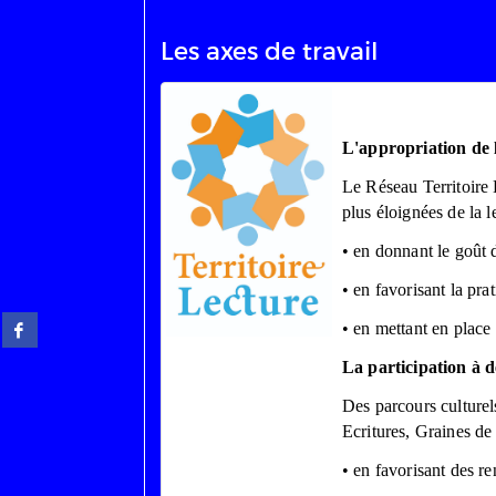
Les axes de travail
L'appropriation de l
Le Réseau Territoire 
plus éloignées de la l
• en donnant le goût 
• en favorisant la pra
Partager
• en mettant en place
sur
facebook
La participation à 
(Nouvelle
Des parcours culturel
fenêtre)
Ecritures, Graines de
• en favorisant des re