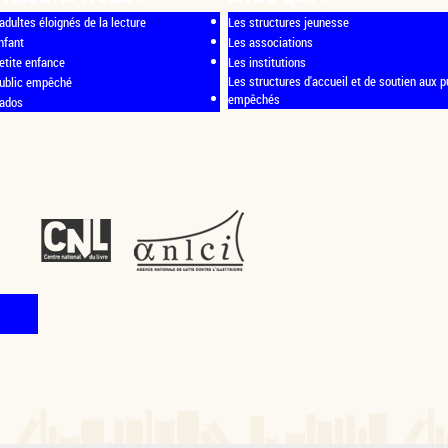
adultes éloignés de la lecture
Les structures jeunesse
nfant
Les associations
etite enfance
Les institutions
Les structures d'accueil et de soutien aux p
public empêché
empêchés
 ados