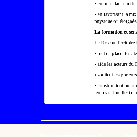
• en articulant étroit
• en favorisant la mix
physique ou éloignées
La formation et sens
Le Réseau Territoire 
• met en place des ate
• aide les acteurs du 
• soutient les porteur
• construit tout au lo
jeunes et familles) dan
Qui sommes-nous ?
Que 