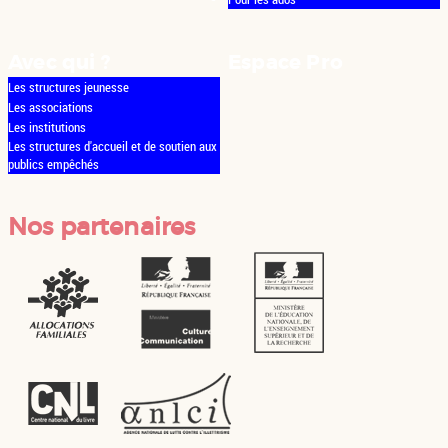
Avec qui ?
Espace Pro
Les structures jeunesse
Les associations
Les institutions
Les structures d'accueil et de soutien aux
publics empêchés
Nos partenaires