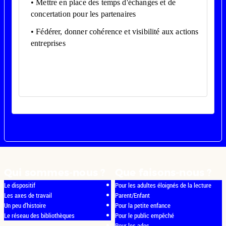
• Mettre en place des temps d'échanges et de
concertation pour les partenaires
• Fédérer, donner cohérence et visibilité aux actions
entreprises
La démarche réseau
Qui sommes-nous ?
Que faisons-nous ?
Le dispositif
Pour les adultes éloignés de la lecture
Les axes de travail
Parent/Enfant
Un peu d'histoire
Pour la petite enfance
Le réseau des bibliothèques
Pour le public empêché
Pour les ados