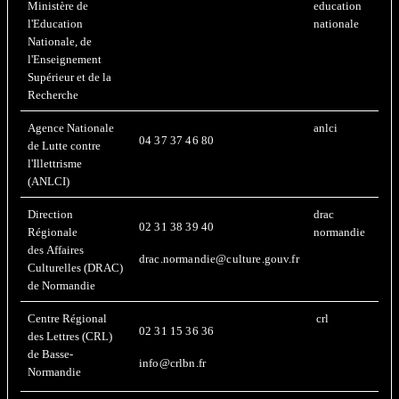
Ministère de
education
l'Education
nationale
Nationale, de
l'Enseignement
Supérieur et de la
Recherche
Agence Nationale
anlci
04 37 37 46 80
de Lutte contre
l'Illettrisme
(ANLCI)
Direction
drac
02 31 38 39 40
Régionale
normandie
des Affaires
drac.normandie@culture.gouv.fr
Culturelles (DRAC)
de Normandie
Centre Régional
crl
02 31 15 36 36
des Lettres (CRL)
de Basse-
info@crlbn.fr
Normandie