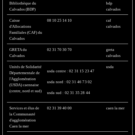
Bibliothèque du
bdp
Calvados (BDP)
calvados
Caisse
08 10 25 14 10
caf
d'Allocations
calvados
Familiales (CAF) du
Calvados
GRETA du
02 31 70 30 70
greta
Calvados
calvados
Unités de Solidarité
usda
usda centre : 02 31 15 23 47
Départementale de
l'Agglomération
usda nord : 02 31 46 73 02
(USDA) caennaise
(centre, nord et sud)
usda sud : 02 31 35 28 44
Services et élus de
02 31 39 40 00
caen la mer
la Communauté
d'agglomération
Caen la mer