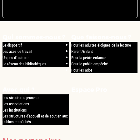
Qui sommes-nous ?
Que faisons-nous ?
Le dispositif
Pour les adultes éloignés de la lecture
Les axes de travail
Parent/Enfant
Un peu d'histoire
Pour la petite enfance
Le réseau des bibliothèques
Pour le public empêché
Pour les ados
Avec qui ?
Espace Pro
Les structures jeunesse
Les associations
Les institutions
Les structures d'accueil et de soutien aux
publics empêchés