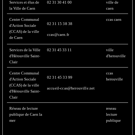
Services et élus de
02 31 30 41 00
ville de
la Ville de Caen
caen
Centre Communal
ccas caen
02 31 15 38 38
d'Action Sociale
(CCAS) de la ville
ccas@caen.fr
de Caen
Services de la Ville
02 31 45 33 11
ville
d'Hérouville Saint-
d'herouville
Clair
Centre Communal
ccas
02 31 45 33 99
d'Action Sociale
herouville
(CCAS) de la ville
accueil-ccas@herouville.net
d'Hérouville Saint-
Clair
Réseau de lecture
reseau
publique de Caen la
lecture
mer
publique