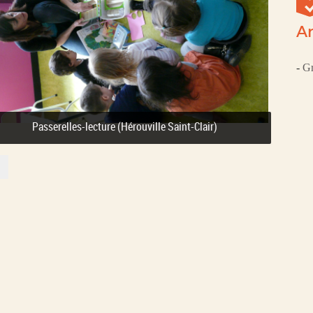
Ar
-
Gr
ensibilisation à la pratique du kamishibaï - retour en images