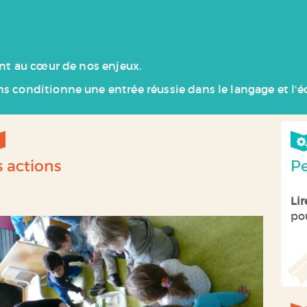
ont au cœur de nos enjeux.
s conditionne une entrée réussie dans le langage et l'éc
s actions
Pe
Li
po