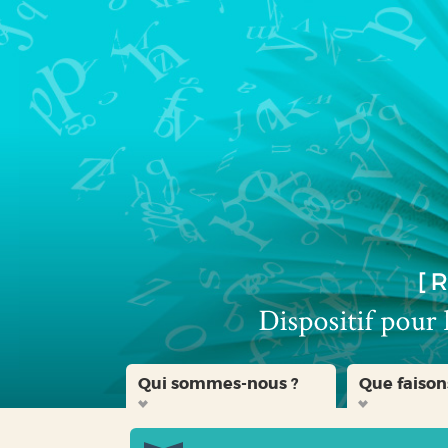
Aller
Aller
Aller
au
au
à
menu
contenu
la
recherche
Qui sommes-nous ?
Que faison