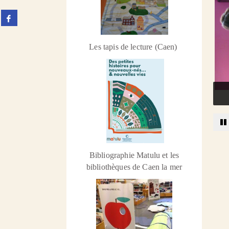
Partager
sur
facebook
(Nouvelle
Les tapis de lecture (Caen)
fenêtre)
S
Bibliographie Matulu et les
bibliothèques de Caen la mer