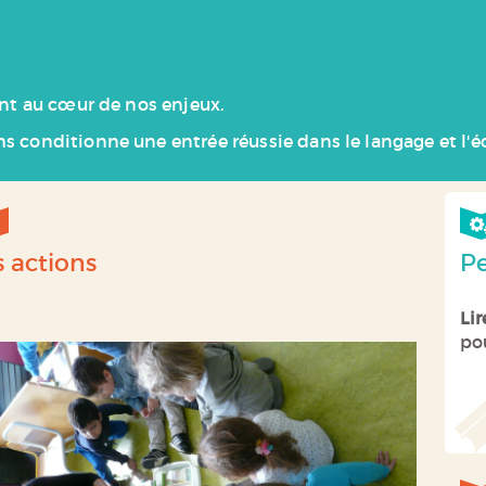
ont au cœur de nos enjeux.
s conditionne une entrée réussie dans le langage et l'éc
s actions
Pe
Li
po