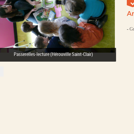
Ar
-
Gr
ensibilisation à la pratique du kamishibaï - retour en images