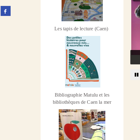
Partager
sur
facebook
(Nouvelle
Les tapis de lecture (Caen)
fenêtre)
S
Bibliographie Matulu et les
bibliothèques de Caen la mer