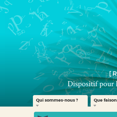
Aller
Aller
Aller
au
au
à
menu
contenu
la
recherche
Qui sommes-nous ?
Que faison