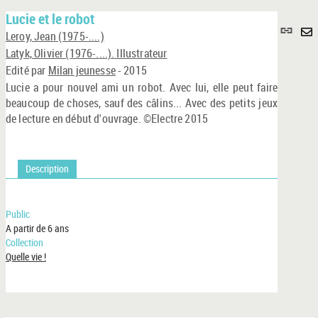
Lucie et le robot
Lie
Leroy, Jean (1975-....)
per
En
Latyk, Olivier (1976-....). Illustrateur
(No
pa
Edité par
Milan jeunesse
- 2015
fenê
ma
Lucie a pour nouvel ami un robot. Avec lui, elle peut faire
beaucoup de choses, sauf des câlins... Avec des petits jeux
de lecture en début d'ouvrage. ©Electre 2015
Description
Public
A partir de 6 ans
Collection
Quelle vie !