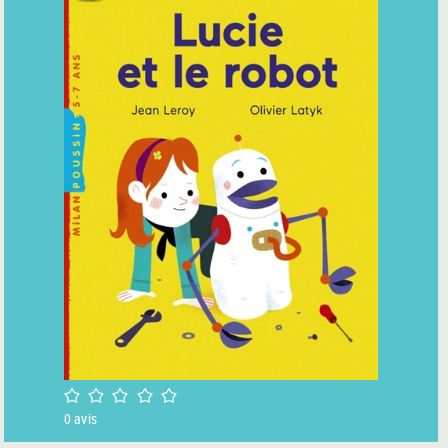
/5
0
avis