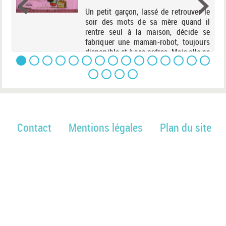
in
Un petit garçon, lassé de retrouver le
tit
soir des mots de sa mère quand il
r à
rentre seul à la maison, décide se
lus
fabriquer une maman-robot, toujours
ous
disponible et à ses ordres. Mais elle ne
es
sait pas faire de câlins comme une
vraie mama...
Contact
Mentions légales
Plan du site