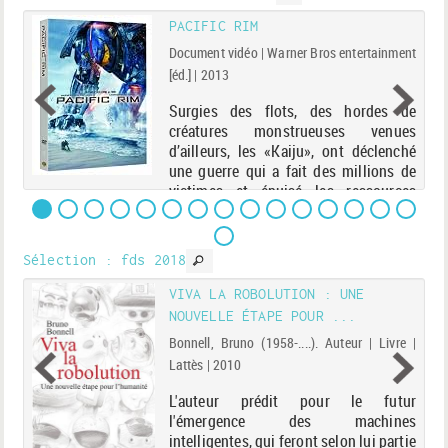
:
PACIFIC RIM
Document vidéo | Warner Bros entertainment
n |
[éd.] | 2013
Surgies des flots, des hordes de
créatures monstrueuses venues
ple
d’ailleurs, les «Kaiju», ont déclenché
s,
une guerre qui a fait des millions de
de
victimes et épuisé les ressources
 le
naturelles de l’humanité pendant des
tes
années. Pour les co...
en-
Sélection
: fds 2018
VIVA LA ROBOLUTION : UNE
NOUVELLE ÉTAPE POUR ...
ue.
Bonnell, Bruno (1958-....). Auteur | Livre |
Lattès | 2010
de
L'auteur prédit pour le futur
re
l'émergence des machines
es
intelligentes, qui feront selon lui partie