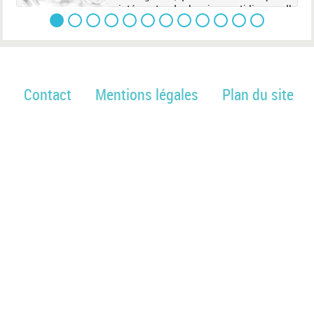
 de
intégrante de la vie quotidienne. Il
 et
décrit les différents types de robots
 et
(robots de compagnie, robots
d'assistance à la personne, ...
Contact
Mentions légales
Plan du site