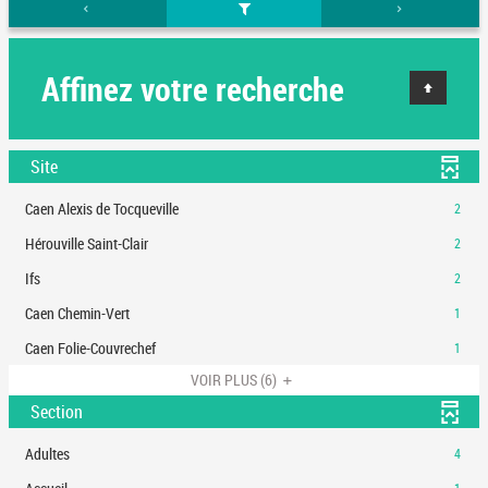
Affinez votre recherche
Site
-
Caen Alexis de Tocqueville
2
2
-
Hérouville Saint-Clair
2
résultats
2
-
-
Ifs
2
résultats
cliquer
2
-
-
Caen Chemin-Vert
1
pour
résultats
cliquer
1
ajouter
-
-
Caen Folie-Couvrechef
1
pour
résultats
le
cliquer
1
ajouter
-
VOIR PLUS
(6)
filtre
pour
résultats
le
cliquer
-
ajouter
Section
-
filtre
pour
la
le
cliquer
-
ajouter
recherche
filtre
-
Adultes
4
pour
la
le
est
-
4
ajouter
recherche
filtre
-