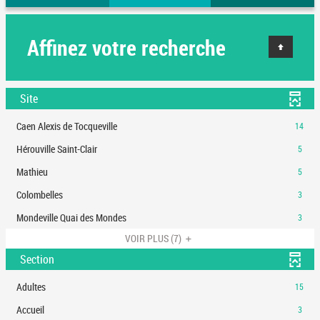
Affinez votre recherche
Site
-
Caen Alexis de Tocqueville
14
14
-
Hérouville Saint-Clair
5
résultats
5
-
-
Mathieu
5
résultats
cliquer
5
-
-
Colombelles
3
pour
résultats
cliquer
3
ajouter
-
-
Mondeville Quai des Mondes
3
pour
résultats
le
cliquer
3
ajouter
-
VOIR PLUS
(7)
filtre
pour
résultats
le
cliquer
-
ajouter
Section
-
filtre
pour
la
le
cliquer
-
ajouter
recherche
filtre
-
Adultes
15
pour
la
le
est
-
15
ajouter
recherche
filtre
-
Accueil
3
mise
la
résultats
le
est