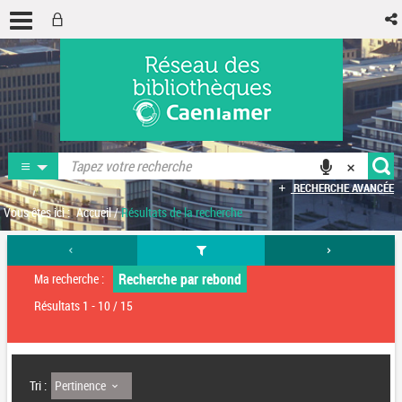
RECHERCHE AVANCÉE
Vous êtes ici :
Accueil
/
Résultats de la recherche
Recherche par rebond
Ma recherche :
Résultats
1
-
10
/ 15
Pertinence
Tri :