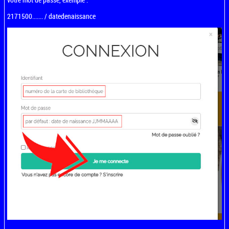
2171500....... / datedenaissance