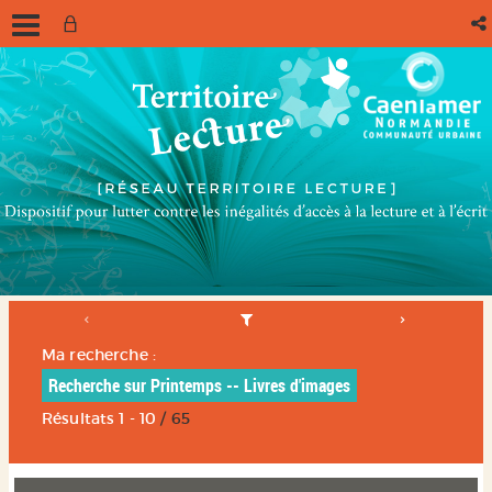
Ma recherche :
Recherche sur Printemps -- Livres d'images
Résultats
1
-
10
/ 65