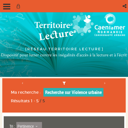
Recherche sur Violence urbaine
Ma recherche :
Résultats
1
-
5
/ 5
Pertinence
Tri :