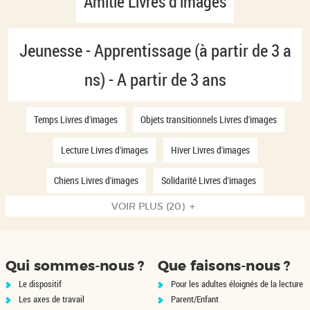
-
Amitié Livres d'images
est
3
é
1
mise
r
s
à
Jeunesse - Apprentissage (à partir de 3 a
2
jour
é
u
automatiquement
-
ns) - A partir de 3 ans
8
s
l
1
u
t
r
-
-
Temps Livres d'images
Objets transitionnels Livres d'images
l
a
3
3
é
3
5
6
t
t
r
r
-
-
Lecture Livres d'images
Hiver Livres d'images
é
é
s
3
3
7
s
a
s
s
6
6
u
u
r
r
-
-
Chiens Livres d'images
Solidarité Livres d'images
u
l
l
é
é
t
3
-
3
r
t
t
s
s
7
8
a
a
VOIR PLUS
(20)
u
u
r
r
s
c
l
t
t
l
l
é
é
é
s
s
t
t
s
s
-
l
-
-
a
a
u
u
t
c
c
t
t
l
l
s
c
i
l
l
s
s
t
t
Qui sommes-nous ?
Que faisons-nous ?
i
i
-
-
a
a
a
q
q
l
c
q
c
t
t
u
u
u
Le dispositif
Pour les adultes éloignés de la lecture
l
l
s
s
e
t
e
i
i
-
i
-
u
Les axes de travail
Parent/Enfant
r
r
q
q
c
c