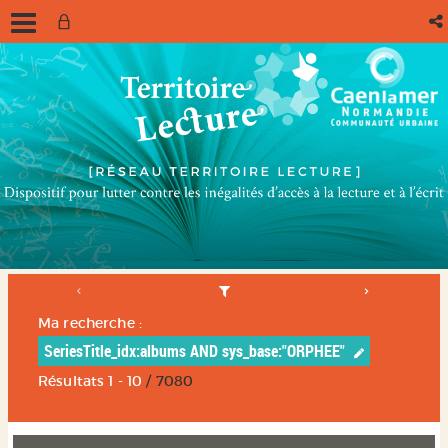
Ma recherche :
SeriesTitle_idx:albums AND sys_base:"ORPHEE"
Résultats
1
-
10
/ 7080