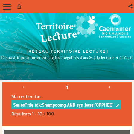
Ma recherche :
SeriesTitle_idx:Shampooing AND sys_base:"ORPHEE"
Résultats
1
-
10
/ 100