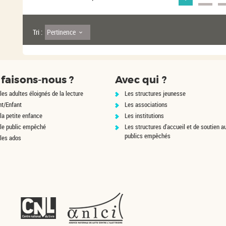
u
t
o
m
a
Pertinence
Tri :
t
i
q
u
e
m
faisons-nous ?
Avec qui ?
e
n
les adultes éloignés de la lecture
Les structures jeunesse
t
nt/Enfant
Les associations
la petite enfance
Les institutions
 le public empêché
Les structures d'accueil et de soutien a
publics empêchés
 les ados