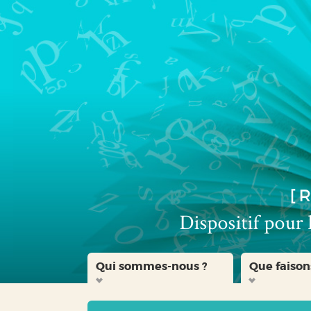
Aller
Aller
Aller
au
au
à
menu
contenu
la
recherche
Qui sommes-nous ?
Que faison