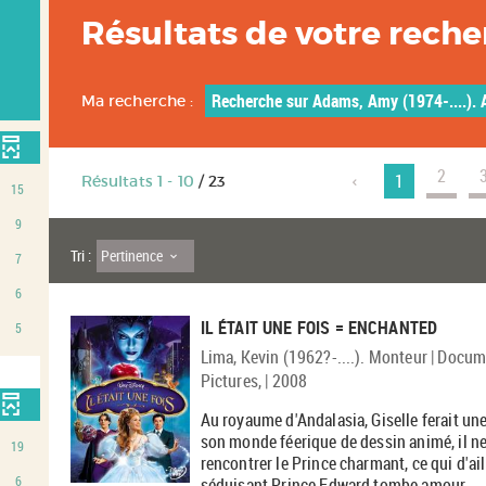
Résultats de votre rech
Recherche sur Adams, Amy (1974-....). 
Ma recherche :
2
1
Résultats
1
-
10
/ 23
15
9
Pertinence
Tri :
7
6
IL ÉTAIT UNE FOIS = ENCHANTED
5
Lima, Kevin (1962?-....). Monteur | Docum
Pictures, | 2008
Au royaume d'Andalasia, Giselle ferait un
son monde féerique de dessin animé, il ne 
19
rencontrer le Prince charmant, ce qui d'ail
6
séduisant Prince Edward tombe amour...