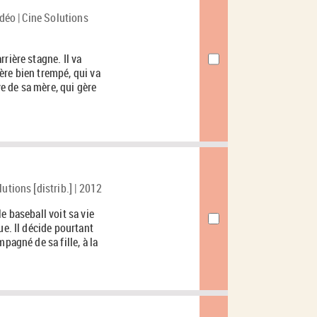
idéo | Cine Solutions
rière stagne. Il va
ère bien trempé, qui va
ve de sa mère, qui gère
utions [distrib.] | 2012
e baseball voit sa vie
ue. Il décide pourtant
pagné de sa fille, à la