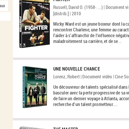
-
aux
Russell, David O. (1958-....) | Document v
1
[distrib.] | 2010
r
é
s
Micky Ward est un jeune boxeur dont la car
u
rencontrer Charlene, une femme au caract
l
t
l'aider à s'affranchir de l'influence négati
a
maladroitement sa carrière, et de se...
t
s
-
c
l
i
q
UNE NOUVELLE CHANCE
u
e
Lorenz, Robert | Document vidéo | Cine Sol
r
p
o
Un découvreur de talents spécialisé dans l
u
basculer avec la perte progressive de sa v
r
a
de faire un dernier voyage à Atlanta, accom
j
recherche d'un talent prometteur....
o
u
t
e
r
l