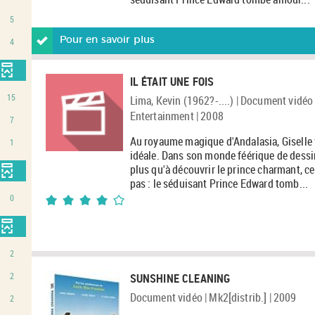
5
Pour en savoir plus
4
IL ÉTAIT UNE FOIS
15
Lima, Kevin (1962?-....) | Document vidé
Entertainment | 2008
7
Au royaume magique d'Andalasia, Giselle 
1
idéale. Dans son monde féérique de dessin 
plus qu'à découvrir le prince charmant, ce 
pas : le séduisant Prince Edward tomb...
4/5
0
1
avis
2
2
SUNSHINE CLEANING
Document vidéo | Mk2[distrib.] | 2009
2