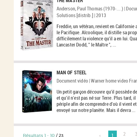
THE MASTER
e
f
Anderson, Paul Thomas (1970-....) | Docu
i
l
Solutions [distrib.] | 2013
t
r
Freddie, un vétéran, revient en Californie 
e
m
-
le Pacifique. Alcoolique, il distille sa pro
l
difficilement la violence qu'il a en lui. Q
a
Lancaster Dodd, " le Maître ", ...
r
e
c
h
e
r
c
MAN OF STEEL
h
e
Document vidéo | Warner home video France
e
m
s
Un petit garçon découvre qu'il possède d
t
m
et qu'il n'est pas né sur Terre. Plus tard, 
i
périple afin de comprendre d'où il vient et
s
e
envoyé sur notre planète. Mais il devra ...
à
m
j
o
u
r
2
a
1
Résultats
1
-
10
/ 23