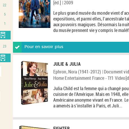
[éd.] | 2009
22
Le plus grand musée du monde vient d'acc
5
expositions, et parmi elles, l'ancestrale 
1
aux pouvoirs magiques. Désormais la nuit
du musée prennent vie y compris le maléfi
23
Pour en savoir plus
JULIE & JULIA
Ephron, Nora (1941-2012) | Document vid
Home Entertainment France - Tf1 Video[di
Julia Child est la femme qui a changé pou
cuisiner de l'Amérique. Mais en 1948, elle
Américaine anonyme vivant en France. Le t
a amenés à s'installer à Paris, et Juli...
FIGHTER