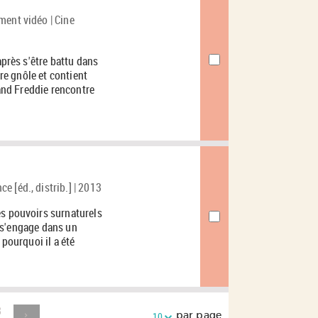
ment vidéo | Cine
après s'être battu dans
pre gnôle et contient
uand Freddie rencontre
 [éd., distrib.] | 2013
es pouvoirs surnaturels
il s'engage dans un
 pourquoi il a été
3
par page
10