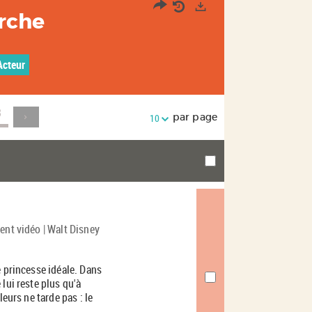
erche
Exports
Acteur
3
par page
10
ent vidéo | Walt Disney
e princesse idéale. Dans
lui reste plus qu'à
leurs ne tarde pas : le