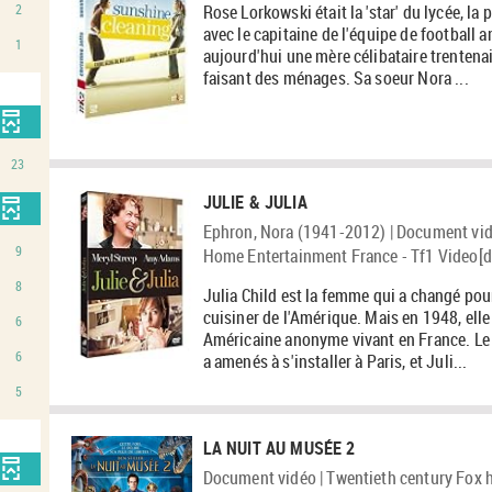
2
Rose Lorkowski était la 'star' du lycée, la
avec le capitaine de l'équipe de football a
1
aujourd'hui une mère célibataire trentenai
faisant des ménages. Sa soeur Nora ...
23
JULIE & JULIA
Ephron, Nora (1941-2012) | Document vid
9
Home Entertainment France - Tf1 Video[di
8
Julia Child est la femme qui a changé pou
cuisiner de l'Amérique. Mais en 1948, elle
6
Américaine anonyme vivant en France. Le t
6
a amenés à s'installer à Paris, et Juli...
5
LA NUIT AU MUSÉE 2
Document vidéo | Twentieth century Fox