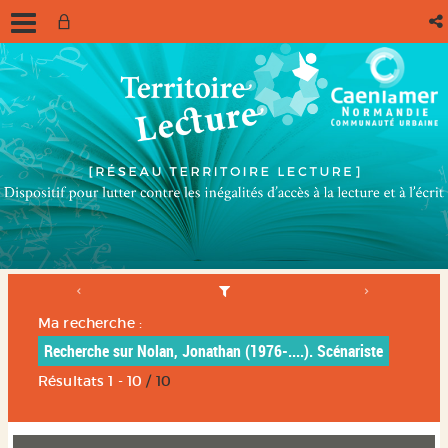
Ma recherche :
Recherche sur Nolan, Jonathan (1976-....). Scénariste
Résultats
1
-
10
/ 10