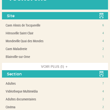
Site
-
Caen Alexis de Tocqueville
6
6
-
Hérouville Saint-Clair
4
résultats
4
-
-
Mondeville Quai des Mondes
4
résultats
cliquer
4
-
-
Caen Maladrerie
2
pour
résultats
cliquer
2
ajouter
-
-
Blainville-sur-Orne
1
pour
résultats
le
cliquer
1
ajouter
-
filtre
pour
résultats
VOIR PLUS
(1)
le
cliquer
-
ajouter
-
filtre
pour
Section
la
le
cliquer
-
ajouter
recherche
filtre
pour
la
le
-
Adultes
7
est
-
ajouter
recherche
filtre
7
mise
la
le
-
Vidéotheque Multimédia
4
est
-
résultats
à
recherche
filtre
4
mise
la
-
jour
-
Adultes documentaires
2
est
-
résultats
à
recherche
cliquer
automatiquement
2
mise
la
-
jour
-
Cinéma
2
est
pour
résultats
à