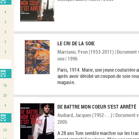
4
3
3
3
LE CRI DE LA SOIE
Marciano, Yvon (1953-2011) | Document v
3
one | 1996
Paris, 1914. Marie, une jeune couturière 
après avoir dérobé un coupon de soie ro
magasin.
78
20
4
DE BATTRE MON COEUR S'EST ARRÊTÉ
Audiard, Jacques (1952-....) | Document v
2005
24
A 28 ans Tom semble marcher sur les trac