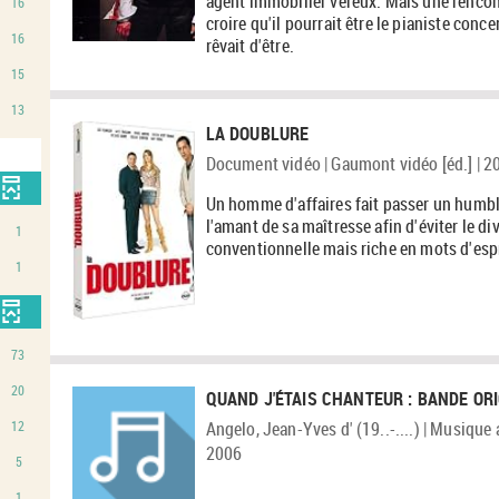
agent immobilier véreux. Mais une rencont
16
croire qu'il pourrait être le pianiste concer
16
rêvait d'être.
15
13
s
LA DOUBLURE
Document vidéo | Gaumont vidéo [éd.] | 2
Un homme d'affaires fait passer un humbl
l'amant de sa maîtresse afin d'éviter le d
1
conventionnelle mais riche en mots d'espr
1
he
73
20
QUAND J'ÉTAIS CHANTEUR : BANDE ORIG
Angelo, Jean-Yves d' (19..-....) | Musique
12
tiquement
2006
5
1