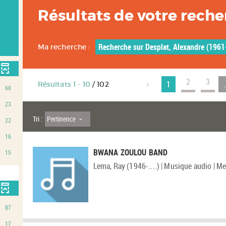
Résultats de votre rech
Recherche sur Desplat, Alexandre (1961-.
Ma recherche :
2
3
1
.
Résultats
1
-
10
/ 102
60
23
Pertinence
Tri :
22
16
BWANA ZOULOU BAND
15
Lema, Ray (1946-....) | Musique audio | Me
87
17