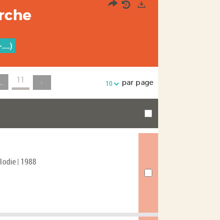
erche
Exports
...)
11
..
par page
10
lodie | 1988