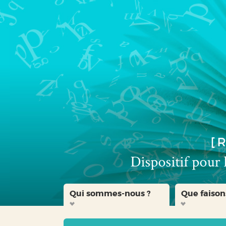
Aller
Aller
Aller
au
au
à
menu
contenu
la
recherche
Qui sommes-nous ?
Que faison