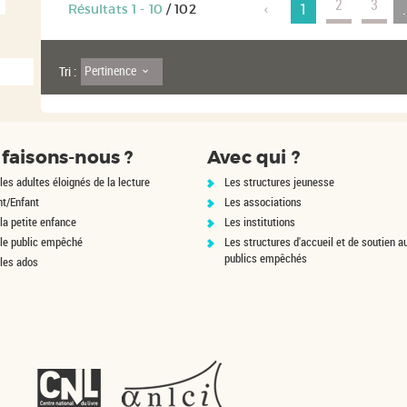
l
2
3
a
1
.
Résultats
1
-
10
/ 102
2
t
s
t
-
c
u
a
l
Pertinence
Tri :
i
q
a
t
u
e
r
s
p
faisons-nous ?
Avec qui ?
o
-
u
les adultes éloignés de la lecture
Les structures jeunesse
r
q
a
c
u
nt/Enfant
Les associations
j
la petite enfance
Les institutions
o
l
u
p
 le public empêché
Les structures d'accueil et de soutien a
t
o
publics empêchés
e
 les ados
u
i
r
l
a
q
e
f
o
i
u
u
l
t
r
e
e
-
r
l