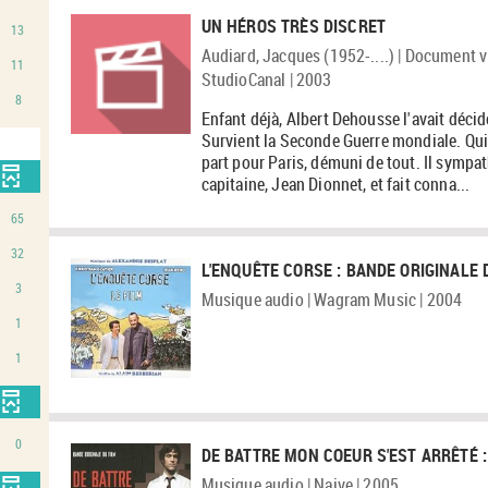
UN HÉROS TRÈS DISCRET
13
Audiard, Jacques (1952-....) | Document v
11
StudioCanal | 2003
8
Enfant déjà, Albert Dehousse l'avait décidé
Survient la Seconde Guerre mondiale. Quit
part pour Paris, démuni de tout. Il sympa
capitaine, Jean Dionnet, et fait conna...
65
32
L'ENQUÊTE CORSE : BANDE ORIGINALE D
3
Musique audio | Wagram Music | 2004
1
1
0
DE BATTRE MON COEUR S'EST ARRÊTÉ : 
Musique audio | Naive | 2005