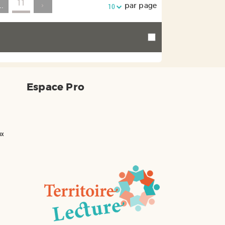
11
..
par page
10
Espace Pro
ux