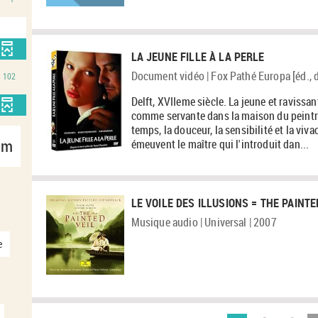
LA JEUNE FILLE À LA PERLE
Document vidéo | Fox Pathé Europa [éd., di
102
Delft, XVIIeme siècle. La jeune et ravissa
comme servante dans la maison du peintre
temps, la douceur, la sensibilité et la vivac
-
lm
émeuvent le maître qui l'introduit dan...
2
0
LE VOILE DES ILLUSIONS = THE PAINTED 
r
Musique audio | Universal | 2007
-
é
e
2
r
s
é
s
u
u
l
t