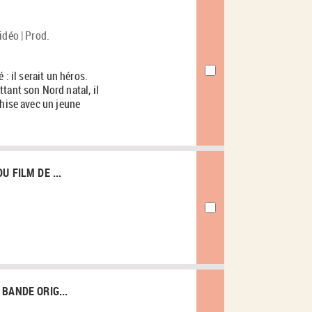
idéo | Prod.
 : il serait un héros.
tant son Nord natal, il
thise avec un jeune
U FILM DE ...
BANDE ORIG...