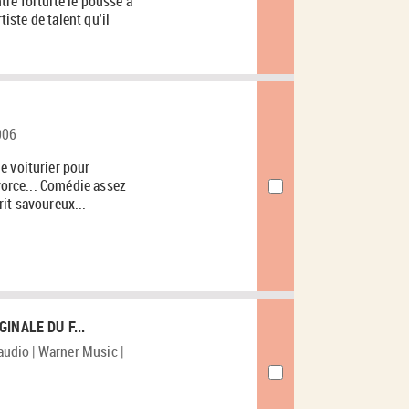
re fortuite le pousse à
tiste de talent qu'il
006
e voiturier pour
ivorce... Comédie assez
it savoureux...
INALE DU F...
 audio | Warner Music |