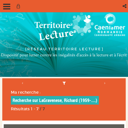
Ma recherche :
Recherche sur LaGravenese, Richard (1959-....)
Résultats
1
-
7
/ 7