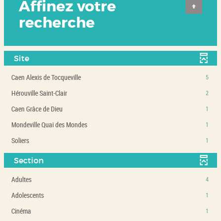
Affinez votre
recherche
Site
-
Caen Alexis de Tocqueville
5
5
-
Hérouville Saint-Clair
2
résultats
2
-
-
Caen Grâce de Dieu
1
résultats
cliquer
1
-
-
Mondeville Quai des Mondes
1
pour
résultats
cliquer
1
ajouter
-
-
Soliers
1
pour
résultats
le
cliquer
1
ajouter
-
filtre
pour
résultats
Section
le
cliquer
-
ajouter
-
filtre
pour
la
le
-
Adultes
cliquer
4
-
ajouter
recherche
filtre
4
pour
la
le
-
Adolescents
est
1
-
résultats
ajouter
recherche
filtre
1
mise
la
-
le
-
Cinéma
est
1
-
résultats
à
recherche
cliquer
filtre
1
mise