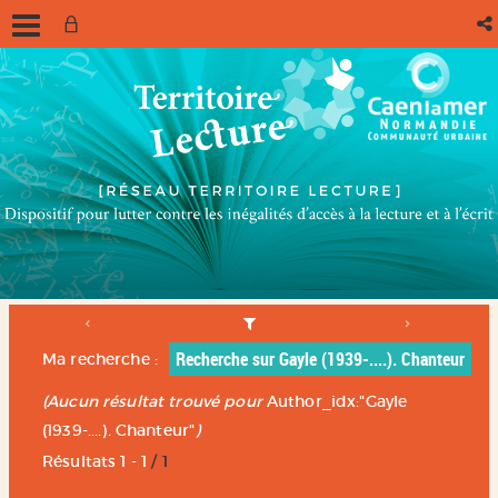
Recherche sur Gayle (1939-....). Chanteur
Ma recherche :
(Aucun résultat trouvé pour
Author_idx:"Gayle
(1939-....). Chanteur"
)
Résultats
1
-
1
/ 1