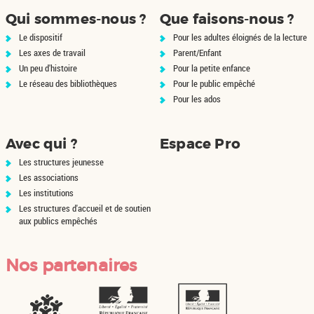
u
filtre
est
automatiquement
l
Qui sommes-nous ?
Que faisons-nous ?
-
mise
t
a
la
à
Le dispositif
Pour les adultes éloignés de la lecture
t
recherche
jour
s
Les axes de travail
Parent/Enfant
est
automatiquement
-
Un peu d'histoire
Pour la petite enfance
c
mise
l
Le réseau des bibliothèques
Pour le public empêché
à
i
Pour les ados
q
jour
u
automatiquement
e
r
p
Avec qui ?
Espace Pro
o
u
Les structures jeunesse
r
Les associations
a
j
Les institutions
o
u
Les structures d'accueil et de soutien
t
aux publics empêchés
e
r
l
e
Nos partenaires
f
i
l
t
r