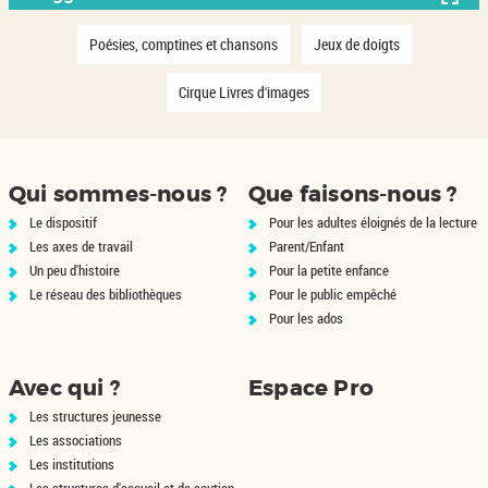
filtre
la
-
le
est
automatiquement
-
recherche
cliquer
filtre
mise
-
-
Poésies, comptines et chansons
Jeux de doigts
la
est
pour
-
1
1
à
recherche
r
r
mise
ajouter
la
jour
est
é
é
-
Cirque Livres d'images
à
le
recherche
s
s
automatiquement
1
mise
jour
u
u
r
filtre
est
à
l
l
é
automatiquement
-
mise
t
t
s
jour
a
a
la
à
u
automatiquement
t
t
l
recherche
jour
Qui sommes-nous ?
Que faisons-nous ?
s
s
t
est
automatiquement
-
-
a
Le dispositif
Pour les adultes éloignés de la lecture
c
c
t
mise
l
l
s
Les axes de travail
Parent/Enfant
à
i
i
-
Un peu d'histoire
Pour la petite enfance
q
q
c
jour
u
u
l
Le réseau des bibliothèques
Pour le public empêché
automatiquement
e
e
i
r
r
Pour les ados
q
p
p
u
o
o
e
u
u
r
r
r
p
Avec qui ?
Espace Pro
a
a
o
j
j
u
Les structures jeunesse
o
o
r
u
u
Les associations
a
t
t
j
Les institutions
e
e
o
r
r
u