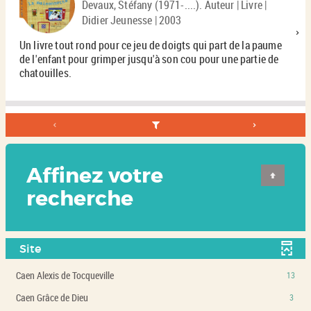
Devaux, Stéfany (1971-....). Auteur | Livre |
Didier Jeunesse | 2003
Un livre tout rond pour ce jeu de doigts qui part de la paume
de l'enfant pour grimper jusqu'à son cou pour une partie de
chatouilles.
Affinez votre
recherche
Site
-
Caen Alexis de Tocqueville
13
13
-
Caen Grâce de Dieu
3
résultats
3