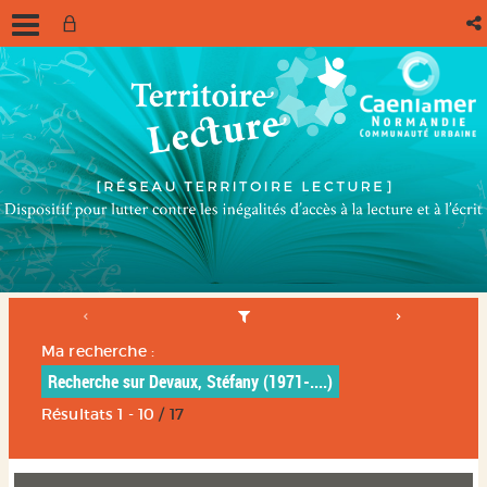
Ma recherche :
Recherche sur Devaux, Stéfany (1971-....)
Résultats
1
-
10
/ 17