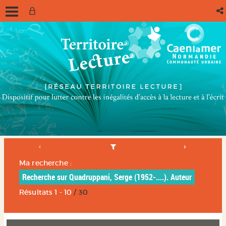
Ma recherche :
Recherche sur Quadruppani, Serge (1952-....). Auteur
Résultats
1
-
10
/ 30