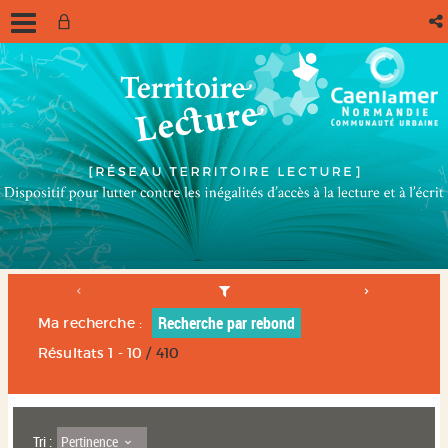
Recherche par rebond
Ma recherche :
Résultats
1
-
10
/ 410
Pertinence
Tri :