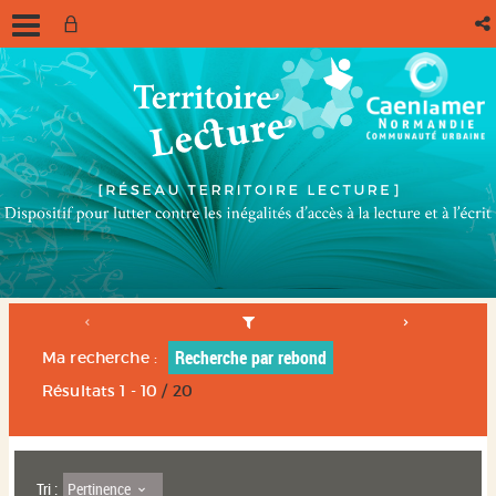
Recherche par rebond
Ma recherche :
Résultats
1
-
10
/ 20
Pertinence
Tri :