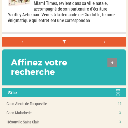
Miami Times, revient dans sa ville natale,
accompagné de son partenaire d'écriture
Yardley Acheman. Venus à la demande de Charlotte, femme
énigmatique qui entretient une correspondan...
Affinez votre
recherche
Site
-
Caen Alexis de Tocqueville
15
15
-
Caen Maladrerie
3
résultats
3
-
-
Hérouville Saint-Clair
3
résultats
cliquer
3