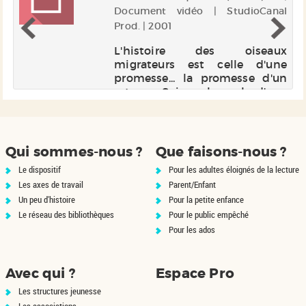
Document vidéo | StudioCanal
Prod. | 2001
de
nt
L'histoire des oiseaux
la
migrateurs est celle d'une
e
promesse... la promesse d'un
se
retour. Suivre le vol d'une
s
trentaine d'espèces d'oiseaux
et
migrateurs et découvrir leurs
escales saisonnières. Un
spectacle grandiose, un
Qui sommes-nous ?
Que faisons-nous ?
mythique voyag...
Le dispositif
Pour les adultes éloignés de la lecture
Les axes de travail
Parent/Enfant
Un peu d'histoire
Pour la petite enfance
Le réseau des bibliothèques
Pour le public empêché
Pour les ados
Avec qui ?
Espace Pro
Les structures jeunesse