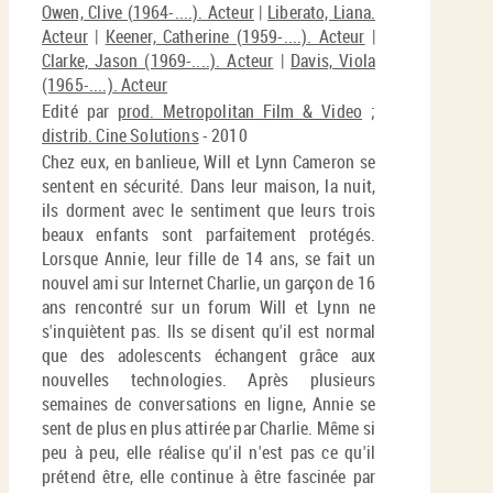
Owen, Clive (1964-....). Acteur
|
Liberato, Liana.
Acteur
|
Keener, Catherine (1959-....). Acteur
|
Clarke, Jason (1969-....). Acteur
|
Davis, Viola
(1965-....). Acteur
Edité par
prod. Metropolitan Film & Video
;
distrib. Cine Solutions
- 2010
Chez eux, en banlieue, Will et Lynn Cameron se
sentent en sécurité. Dans leur maison, la nuit,
ils dorment avec le sentiment que leurs trois
beaux enfants sont parfaitement protégés.
Lorsque Annie, leur fille de 14 ans, se fait un
nouvel ami sur Internet Charlie, un garçon de 16
ans rencontré sur un forum Will et Lynn ne
s'inquiètent pas. Ils se disent qu'il est normal
que des adolescents échangent grâce aux
nouvelles technologies. Après plusieurs
semaines de conversations en ligne, Annie se
sent de plus en plus attirée par Charlie. Même si
peu à peu, elle réalise qu'il n'est pas ce qu'il
prétend être, elle continue à être fascinée par