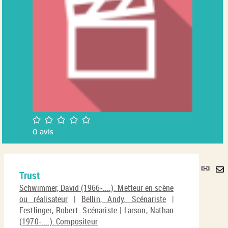
/5
0
avis
Lie
Trust
per
En
(No
Schwimmer, David (1966-....). Metteur en scène
pa
fenê
ou réalisateur
|
Bellin, Andy. Scénariste
|
ma
Festlinger, Robert. Scénariste
|
Larson, Nathan
(1970-....). Compositeur