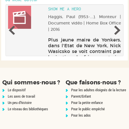
SHOW ME A HERO
 |
Haggis, Paul (1953-....). Monteur |
Document vidéo | Home Box Office
| 2016
ts
t
Plus jeune maire de Yonkers,
a
dans l'Etat de New York, Nick
La
Wasicsko se voit contraint par
st
la justice de faire construire
ey
des logements sociaux dans
e
un quartier majoritairement
e
occupé par des blancs. Ses
efforts pour appliquer cett...
Qui sommes-nous ?
Que faisons-nous ?
Le dispositif
Pour les adultes éloignés de la lecture
Les axes de travail
Parent/Enfant
Un peu d'histoire
Pour la petite enfance
Le réseau des bibliothèques
Pour le public empêché
Pour les ados