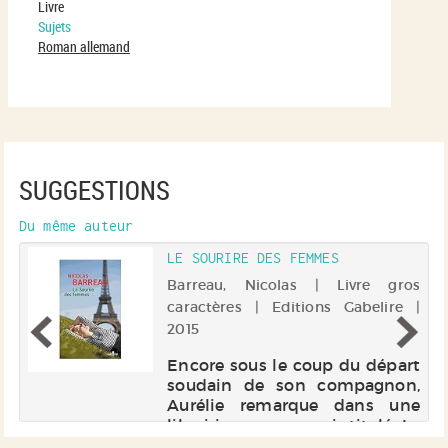
Livre
Sujets
Roman allemand
SUGGESTIONS
Du même auteur
LE SOURIRE DES FEMMES
Barreau, Nicolas | Livre gros
 |
caractères | Editions Gabelire |
5
2015
a
Encore sous le coup du départ
de
soudain de son compagnon,
ur
Aurélie remarque dans une
us
librairie un roman intitulé Le
te
sourire des femmes. La lecture