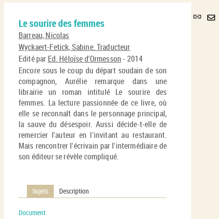
Lie
Le sourire des femmes
per
En
(No
Barreau, Nicolas
pa
fenê
Wyckaert-Fetick, Sabine. Traducteur
ma
Edité par
Ed. Héloïse d'Ormesson
- 2014
Encore sous le coup du départ soudain de son
compagnon, Aurélie remarque dans une
librairie un roman intitulé Le sourire des
femmes. La lecture passionnée de ce livre, où
elle se reconnaît dans le personnage principal,
la sauve du désespoir. Aussi décide-t-elle de
remercier l'auteur en l'invitant au restaurant.
Mais rencontrer l'écrivain par l'intermédiaire de
son éditeur se révèle compliqué.
Sujets
Description
Document