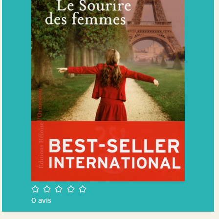
/5
0
avis