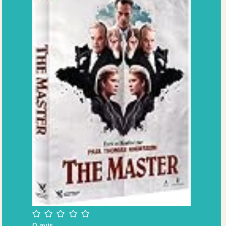
/5
0
avis