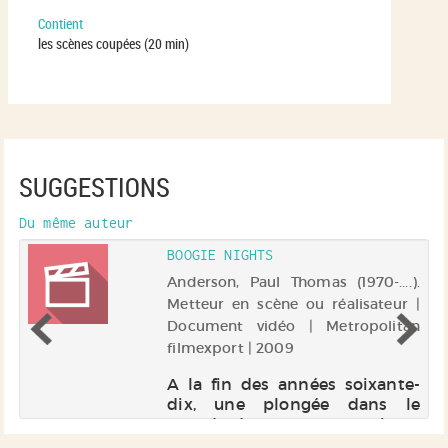
Contient
les scènes coupées (20 min)
SUGGESTIONS
Du même auteur
BOOGIE NIGHTS
 |
Anderson, Paul Thomas (1970-....).
ns
Metteur en scène ou réalisateur |
Document vidéo | Metropolitan
filmexport | 2009
un
s
A la fin des années soixante-
s,
dix, une plongée dans le
rt
monde du X, sans voyeurisme
n.
ni moralisme... Le portrait d'un