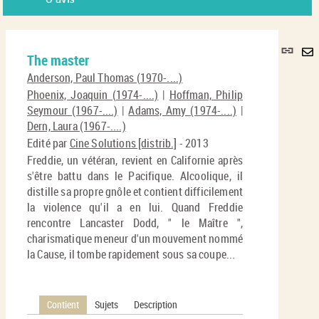
Lie
The master
per
En
(No
Anderson, Paul Thomas (1970-....)
pa
fenê
Phoenix, Joaquin (1974-....)
|
Hoffman, Philip
ma
Seymour (1967-....)
|
Adams, Amy (1974-....)
|
Dern, Laura (1967-....)
Edité par
Cine Solutions [distrib.]
- 2013
Freddie, un vétéran, revient en Californie après
s'être battu dans le Pacifique. Alcoolique, il
distille sa propre gnôle et contient difficilement
la violence qu'il a en lui. Quand Freddie
rencontre Lancaster Dodd, " le Maître ",
charismatique meneur d'un mouvement nommé
la Cause, il tombe rapidement sous sa coupe...
Contient
Sujets
Description