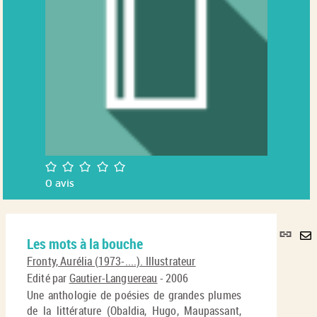
/5
0
avis
Lie
Les mots à la bouche
per
En
(No
Fronty, Aurélia (1973-....). Illustrateur
pa
fenê
Edité par
Gautier-Languereau
- 2006
ma
Une anthologie de poésies de grandes plumes
de la littérature (Obaldia, Hugo, Maupassant,