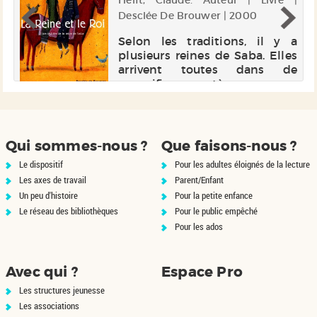
ur
Helft, Claude. Auteur | Livre |
Desclée De Brouwer | 2000
Selon les traditions, il y a
plusieurs reines de Saba. Elles
arrivent toutes dans de
magnifiques cortèges, avec, sur
les lèvres, des questions pour
le roi Salomon. Que va-t-il
répondre ?
Qui sommes-nous ?
Que faisons-nous ?
Le dispositif
Pour les adultes éloignés de la lecture
Les axes de travail
Parent/Enfant
Un peu d'histoire
Pour la petite enfance
Le réseau des bibliothèques
Pour le public empêché
Pour les ados
Avec qui ?
Espace Pro
Les structures jeunesse
Les associations