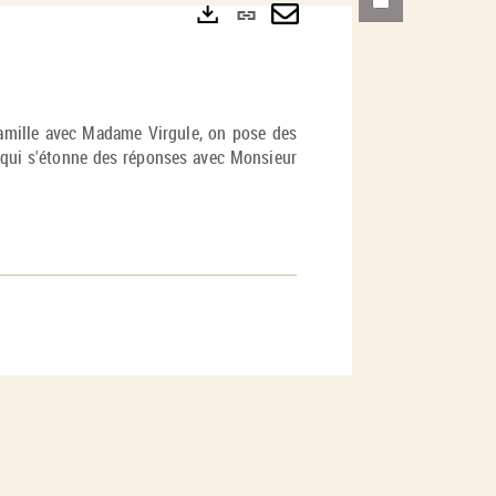
Lien
permanent
Envoyer
Exports
(Nouvelle
par
fenêtre)
mail
famille avec Madame Virgule, on pose des
 qui s'étonne des réponses avec Monsieur