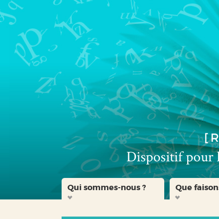
Aller
Aller
Aller
au
au
à
menu
contenu
la
recherche
Qui sommes-nous ?
Que faison