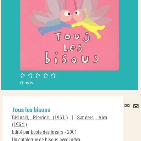
/5
0
avis
Lie
Tous les bisous
per
En
(No
Bisinski, Pierrick (1961-)
|
Sanders, Alex
pa
fenê
(1964-)
ma
Edité par
Ecole des loisirs
- 2001
Un catalogue de bisous avec index.