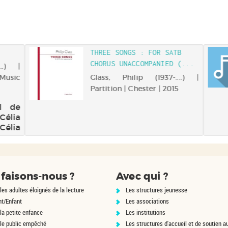
THREE SONGS : FOR SATB
CHORUS UNACCOMPANIED (...
...) |
 Music
Glass, Philip (1937-....) |
Partition | Chester | 2015
al de
Célia
élia
nous
te du
sme :
les,
faisons-nous ?
Avec qui ?
ra et
lats
les adultes éloignés de la lecture
Les structures jeunesse
ceurs
nt/Enfant
Les associations
la petite enfance
Les institutions
 le public empêché
Les structures d'accueil et de soutien a