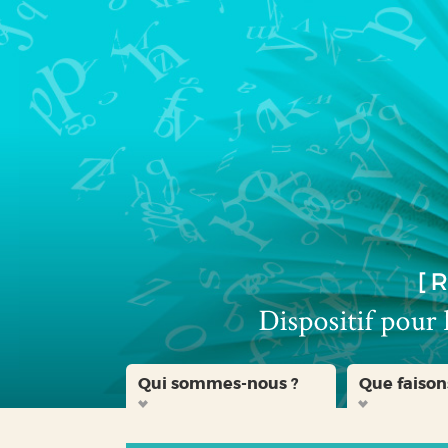
Aller
Aller
Aller
au
au
à
menu
contenu
la
recherche
Qui sommes-nous ?
Que faison