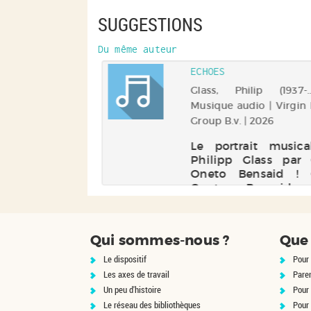
SUGGESTIONS
Du même auteur
ECHOES
Glass, Philip (1937-.
Musique audio | Virgin
Group B.v. | 2026
Le portrait music
Philipp Glass par 
Oneto Bensaid ! C
Oneto Bensaid 
révèle toute la palet
maître du minimali
pièces origina
Qui sommes-nous ?
Que 
transcriptions d'opé
de cinéma, éc
Le dispositif
Pour 
hypnotiques et dou
Les axes de travail
Pare
intr...
Un peu d'histoire
Pour 
Le réseau des bibliothèques
Pour