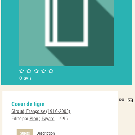
/5
0
avis
Lie
Coeur de tigre
per
En
(No
Giroud, Françoise (1916-2003)
pa
fenê
Edité par
Plon
;
Fayard
- 1995
ma
Sujets
Description