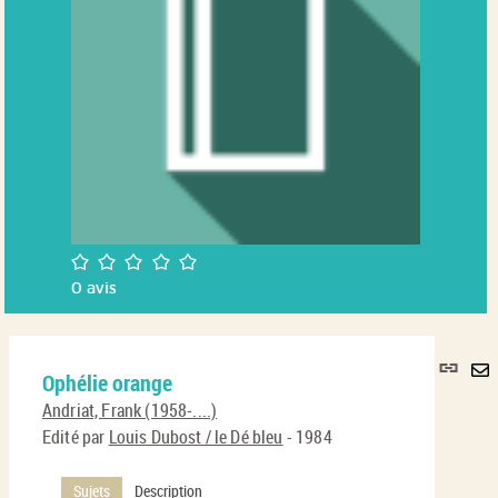
/5
0
avis
Lie
Ophélie orange
per
En
(No
Andriat, Frank (1958-....)
pa
fenê
Edité par
Louis Dubost / le Dé bleu
- 1984
ma
Sujets
Description