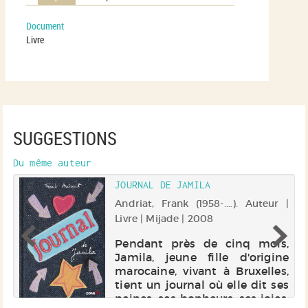
Document
Livre
SUGGESTIONS
Du même auteur
JOURNAL DE JAMILA
 |
Andriat, Frank (1958-....). Auteur |
Livre | Mijade | 2008
on
Pendant près de cinq mois,
de
Jamila, jeune fille d'origine
sa
marocaine, vivant à Bruxelles,
on
tient un journal où elle dit ses
r
peines, ses bonheurs, ses joies.