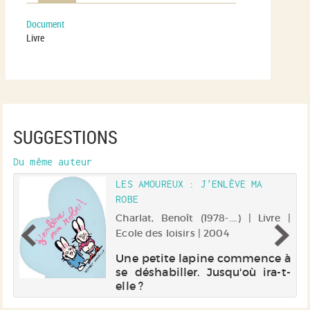
Document
Livre
SUGGESTIONS
Du même auteur
LES AMOUREUX : J'ENLÈVE MA
ROBE
 |
Charlat, Benoît (1978-....) | Livre |
Ecole des loisirs | 2004
te
Une petite lapine commence à
ne
se déshabiller. Jusqu'où ira-t-
n
elle ?