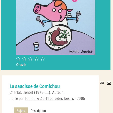
/5
0
avis
Lie
La saucisse de Cornichou
per
En
(No
Charlat, Benoît (1978-....). Auteur
pa
fenê
Edité par
Loulou & Cie-l'École des loisirs
- 2005
ma
Sujets
Description