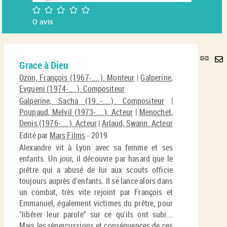
/5
0
avis
Lie
Grace à Dieu
per
En
(No
Ozon, François (1967-....). Monteur
|
Galperine,
pa
fenê
Evgueni (1974-....). Compositeur
ma
Galperine, Sacha (19..-....). Compositeur
|
Poupaud, Melvil (1973-....). Acteur
|
Menochet,
Denis (1976-....). Acteur
|
Arlaud, Swann. Acteur
Edité par
Mars Films
- 2019
Alexandre vit à Lyon avec sa femme et ses
enfants. Un jour, il découvre par hasard que le
prêtre qui a abusé de lui aux scouts officie
toujours auprès d'enfants. Il se lance alors dans
un combat, très vite rejoint par François et
Emmanuel, également victimes du prêtre, pour
"libérer leur parole" sur ce qu'ils ont subi...
Mais les répercussions et conséquences de ces