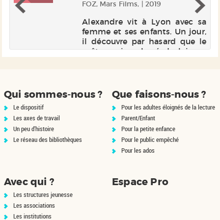
FOZ, Mars Films, | 2019
sa
r,
Alexandre vit à Lyon avec sa
le
femme et ses enfants. Un jour,
ux
il découvre par hasard que le
ès
prêtre qui a abusé de lui aux
ns
scouts officie toujours auprès
ar
d'enfants. Il se lance alors dans
un combat, très vite rejoint par
François et ...
Qui sommes-nous ?
Que faisons-nous ?
Le dispositif
Pour les adultes éloignés de la lecture
Les axes de travail
Parent/Enfant
Un peu d'histoire
Pour la petite enfance
Le réseau des bibliothèques
Pour le public empêché
Pour les ados
Avec qui ?
Espace Pro
Les structures jeunesse
Les associations
Les institutions