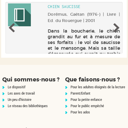
CHIEN SAUCISSE
 |
Dorémus, Gaëtan (1976-) | Livre |
Ed. du Rouergue | 2001
r.
Dans la boucherie, le chien
 à
grandit au fur et à mesure de
re
ses forfaits : le vol de saucisse
ec
et le mensonge. Mais sa taille
n
démesurée qui aurait pu trahir
de
le pinochien, lui permettra de
cerner un menteur bien plus
important.
Qui sommes-nous ?
Que faisons-nous ?
Le dispositif
Pour les adultes éloignés de la lecture
Les axes de travail
Parent/Enfant
Un peu d'histoire
Pour la petite enfance
Le réseau des bibliothèques
Pour le public empêché
Pour les ados