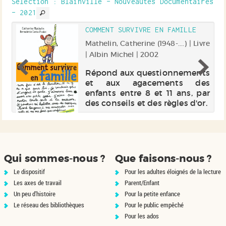
données, entre autres. Chaque
es
Sélection
: Blainville - Nouveautés Documentaires
sujet est présenté de façon à
re
- 2021
être ...
COMMENT SURVIVRE EN FAMILLE
Mathelin, Catherine (1948-....) | Livre
| Albin Michel | 2002
in
Répond aux questionnements
gs
et aux agacements des
te
enfants entre 8 et 11 ans, par
de
des conseils et des règles d'or.
du
s.
ée
ns
Qui sommes-nous ?
Que faisons-nous ?
Le dispositif
Pour les adultes éloignés de la lecture
Les axes de travail
Parent/Enfant
Un peu d'histoire
Pour la petite enfance
Le réseau des bibliothèques
Pour le public empêché
Pour les ados