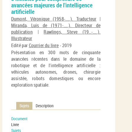
En
avancées majeures de l'intelligence
(No
pa
artificielle
fenê
ma
Dumont, Véronique (1958-....). Traducteur
|
Miranda, Luis de (1971-....). Directeur de
publication
|
Rawlings, Steve (19..-....).
Illustrateur
Edité par
Courrier du livre
- 2019
Présentation en 300 mots de cinquante
avancées récentes dans le domaine de la
robotique et de l'intelligence artificielle :
véhicules autonomes, drones, chirurgie
assistée, robots domestiques ou encore
exploration spatiale.
Sujets
Description
Document
Livre
Sujets