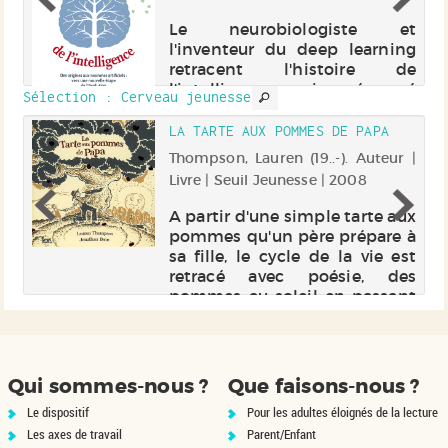
35
le
Le neurobiologiste et
s.
l'inventeur du deep learning
retracent l'histoire de
l'intelligence, qui a émergé
Sélection
: Cerveau jeunesse
dans la nuit des temps, s'est
développée au fil de
LA TARTE AUX POMMES DE PAPA
l'évolution et s'est magnifiée
r |
Thompson, Lauren (19..-). Auteur |
avec l'espèce humaine. Ils
Livre | Seuil Jeunesse | 2008
s'interrogent sur...
ur
A partir d'une simple tarte aux
on
pommes qu'un père prépare à
es
sa fille, le cycle de la vie est
ue
retracé avec poésie, des
er
pommes au soleil en passant
es
par les nuages et les racines
ur
de l'arbre.
e.
Qui sommes-nous ?
Que faisons-nous ?
Le dispositif
Pour les adultes éloignés de la lecture
Les axes de travail
Parent/Enfant