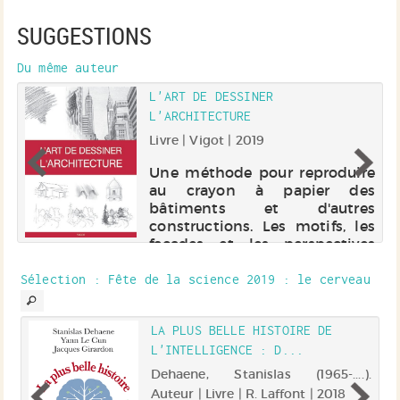
SUGGESTIONS
Du même auteur
L'ART DE DESSINER
L'ARCHITECTURE
 |
Livre | Vigot | 2019
Une méthode pour reproduire
au crayon à papier des
bâtiments et d'autres
constructions. Les motifs, les
façades et les perspectives
sont abordés. Une section
permet d'apprendre à dessiner
Sélection
: Fête de la science 2019 : le cerveau
d'après des photographies ou
des cartes po...
LA PLUS BELLE HISTOIRE DE
L'INTELLIGENCE : D...
r |
Dehaene, Stanislas (1965-....).
Auteur | Livre | R. Laffont | 2018