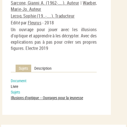
(No
Sarcone, Gianni A. (1962-....). Auteur
|
Waeber,
pa
fenê
Marie-Jo. Auteur
ma
Lecoq, Sophie (19..-....). Traducteur
Edité par
Fleurus
- 2018
Un ouvrage pour jouer avec les illusions
d'optique et apprendre à les décrypter. Avec des
explications pas à pas pour créer ses propres
figures. Electre 2019
Sujets
Description
Document
Livre
Sujets
Illusions d'optique -- Ouvrages pour la jeunesse