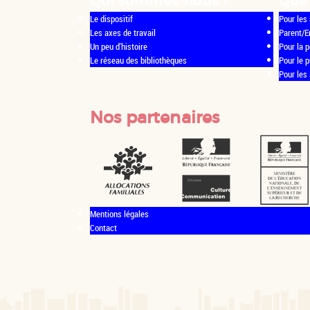
Qui sommes-nous ?
Que 
Le dispositif
Pour les 
Les axes de travail
Parent/E
Un peu d'histoire
Pour la p
Le réseau des bibliothèques
Pour le 
Pour les
Nos partenaires
Mentions légales
Contact