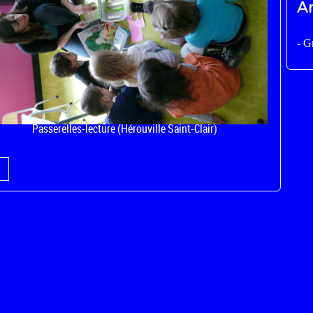
A
-
Gr
ensibilisation à la pratique du kamishibaï - retour en images