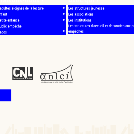
faisons-nous ?
Avec qui ?
adultes éloignés de la lecture
Les structures jeunesse
nfant
Les associations
etite enfance
Les institutions
Les structures d'accueil et de soutien aux p
public empêché
empêchés
 ados