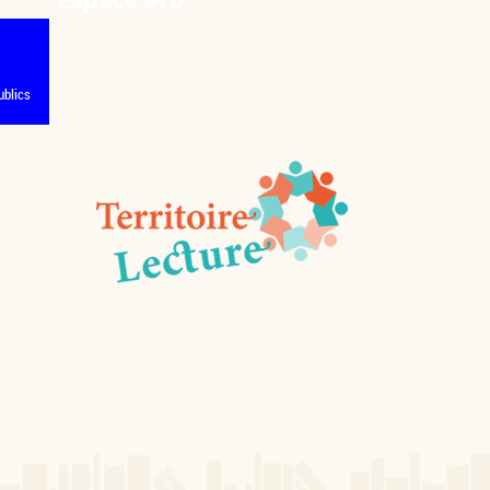
Espace Pro
ublics