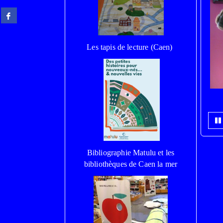
Partager
sur
facebook
(Nouvelle
Les tapis de lecture (Caen)
fenêtre)
S
Bibliographie Matulu et les
bibliothèques de Caen la mer