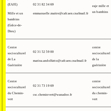
(EAJE)
02 31 82 34 69
eaje mille et
un bambins
Mille et un
emmanuelle.maitre@cafcaen.cnafmail.fr
bambins
(Grâce-de-
Dieu)
Centre
centre
02 31 52 59 00
socioculturel
socioculturel
de La
de la
marina.andolfatto@cafcaen.cnafmail.fr
Guérinière
guérinière
Centre
centre
02 31 73 19 69
socioculturel
socioculturel
du Chemin-
du chemin-
csc.cheminvert@wanadoo.fr
vert
vert