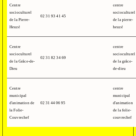
Centre
centre
socioculturel
socioculturel
02 31 93 41 45
de la Pierre-
de la pierre-
Heuzé
heuzé
Centre
centre
socioculturel
socioculturel
02 31 82 34 69
de la Grâce-de-
de la grâce-
Dieu
de-dieu
Centre
centre
municipal
municipal
d'animation de
02 31 44 06 95
d'animation
la Folie-
de la folie-
Couvrechef
couvrechef