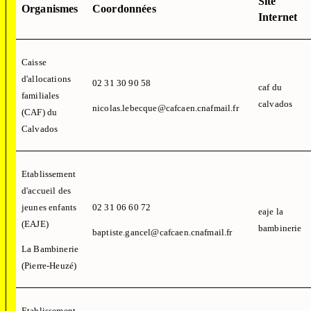
Site
Organismes
Coordonnées
Internet
Caisse
d'allocations
02 31 30 90 58
caf du
familiales
calvados
nicolas.lebecque@cafcaen.cnafmail.fr
(CAF) du
Calvados
Etablissement
d'accueil des
jeunes enfants
02 31 06 60 72
eaje la
(EAJE)
bambinerie
baptiste.gancel@cafcaen.cnafmail.fr
La Bambinerie
(Pierre-Heuzé)
Etablissement