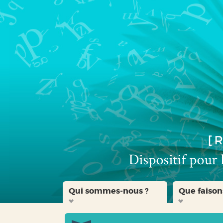
Aller
Aller
Aller
au
au
à
menu
contenu
la
recherche
Qui sommes-nous ?
Que faison