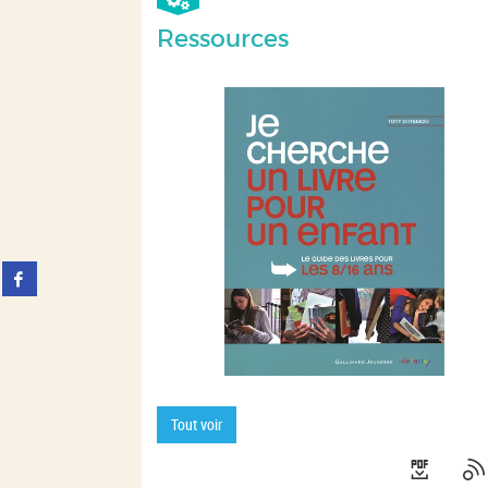
Ressources
Partager
sur
facebook
(Nouvelle
fenêtre)
JE CHERCHE UN LIVRE POUR UN
Tout voir
ENFANT : LE GUIDE...
Di Mascio, Tony. Auteur | Livre |