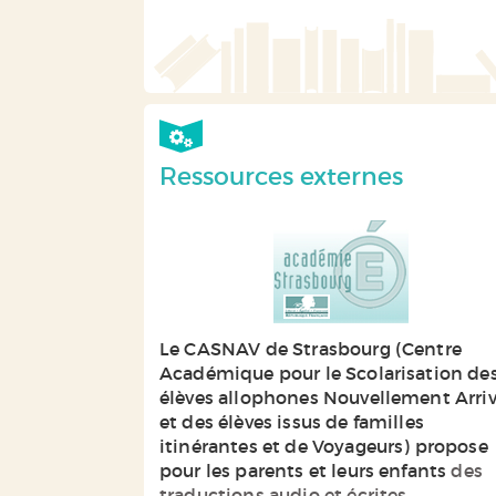
Gallimard-Jeunesse | 2011
Ce guide destiné aux parents et au
professionnels, offre une sélection 
650 titres choisis pour leur qualité 
leur grande adaptation au jeune publ
avec des titres d'accroche qui favoris
l'entrée dans la lecture, des zoo...
Ressources externes
Le CASNAV de Strasbourg (Centre
Académique pour le Scolarisation de
élèves allophones Nouvellement Arri
et des élèves issus de familles
itinérantes et de Voyageurs) propose
pour les parents et leurs enfants
des
traductions audio et écrites