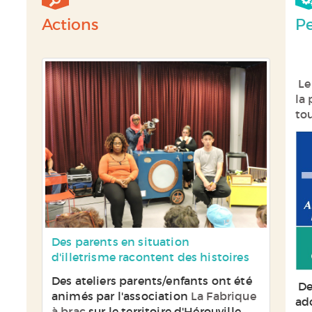
Actions
Pe
Le
la
tou
Les ateliers animés par Hervé Roué
Des parents en situation
de l'association
d'illetrisme racontent des histoires
La fabrique à brac
Des ateliers parents/enfants ont été
Ils se sont déroulés à la bibliothèque
De
animés par l'association
La Fabrique
de la Guérinière à Caen, dans les
ad
à brac
sur le territoire d'Hérouville