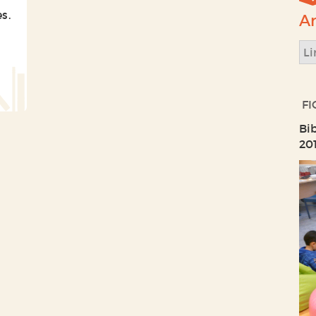
s.
Ar
Li
FI
Bi
20