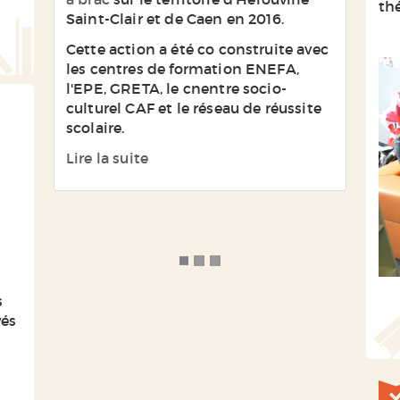
locaux d'Enefa et de l'EPE à
th
Saint-Clair et de Caen en 2016.
Hérouville Saint-Clair ainsi qu'au
x
entre socio culturel CAF et dans les
Cette action a été co construite avec
de
écoles primaires Blaisot et Boisard.
les centres de formation ENEFA,
et
l'EPE, GRETA, le cnentre socio-
ic,
ce sont des ateliers sur
culturel CAF et le réseau de réussite
ent
l'appropriation d'histoires par des
scolaire.
parents et des enfants.
Lire la suite
S'amuser, jouer avec les mots pour
transmettre un récit.
s
vés