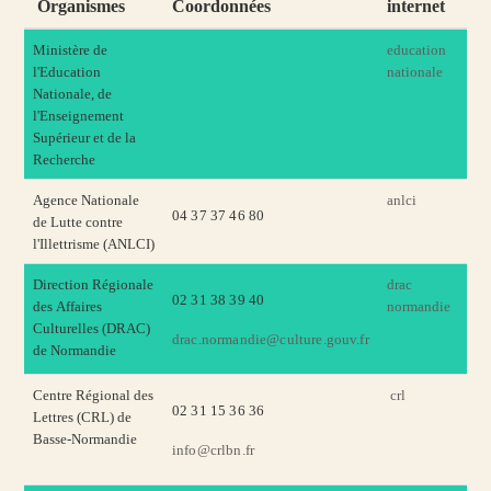
Organismes
Coordonnées
internet
Ministère de
education
l'Education
nationale
Nationale, de
l'Enseignement
Supérieur et de la
Recherche
Agence Nationale
anlci
04 37 37 46 80
de Lutte contre
l'Illettrisme (ANLCI)
Direction Régionale
drac
02 31 38 39 40
des Affaires
normandie
Culturelles (DRAC)
drac.normandie@culture.gouv.fr
de Normandie
Centre Régional des
crl
02 31 15 36 36
Lettres (CRL) de
Basse-Normandie
info@crlbn.fr