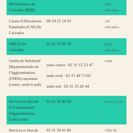
Bibliothèque du
bdp
Calvados (BDP)
calvados
Caisse d'Allocations
08 10 25 14 10
caf
Familiales (CAF) du
calvados
Calvados
GRETA du
02 31 70 30 70
greta
Calvados
calvados
Unités de Solidarité
usda
usda centre : 02 31 15 23 47
Départementale de
l'Agglomération
usda nord : 02 31 46 73 02
(USDA) caennaise
(centre, nord et sud)
usda sud : 02 31 35 28 44
Services et élus de
02 31 39 40 00
caen la mer
la Communauté
d'agglomération
Caen la mer
Services et élus de
02 31 30 41 00
ville de