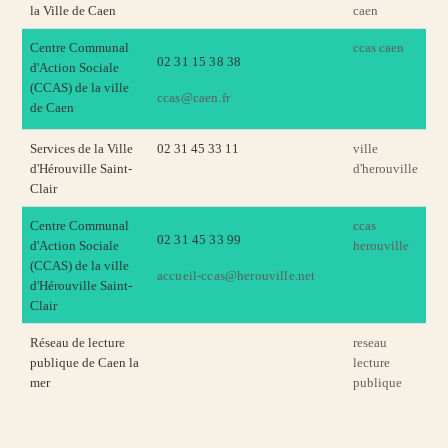
la Ville de Caen
caen
Centre Communal
ccas caen
02 31 15 38 38
d'Action Sociale
(CCAS) de la ville
ccas@caen.fr
de Caen
Services de la Ville
02 31 45 33 11
ville
d'Hérouville Saint-
d'herouville
Clair
Centre Communal
ccas
02 31 45 33 99
d'Action Sociale
herouville
(CCAS) de la ville
accueil-ccas@herouville.net
d'Hérouville Saint-
Clair
Réseau de lecture
reseau
publique de Caen la
lecture
mer
publique