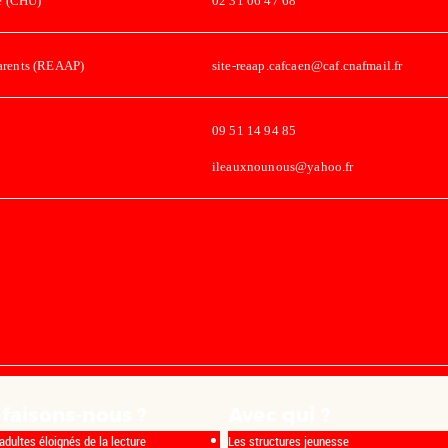
re (CHU)
02 31 06 47 68
parents (REAAP)
site-reaap.cafcaen@caf.cnafmail.fr
09 51 14 94 85
ileauxnounous@yahoo.fr
faisons-nous ?
Avec qui ?
adultes éloignés de la lecture
Les structures jeunesse