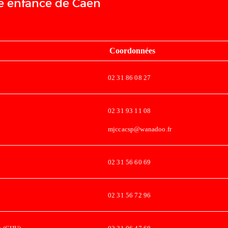
te enfance de Caen
Coordonnées
02 31 86 08 27
02 31 93 11 08
mjccacsp@wanadoo.fr
02 31 56 60 69
02 31 56 72 96